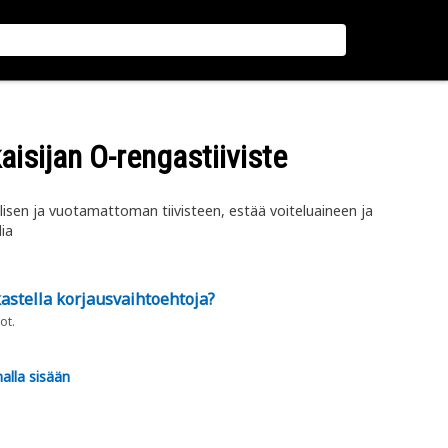
isijan O-rengastiiviste
lisen ja vuotamattoman tiivisteen, estää voiteluaineen ja
ia
astella korjausvaihtoehtoja?
ot.
alla sisään