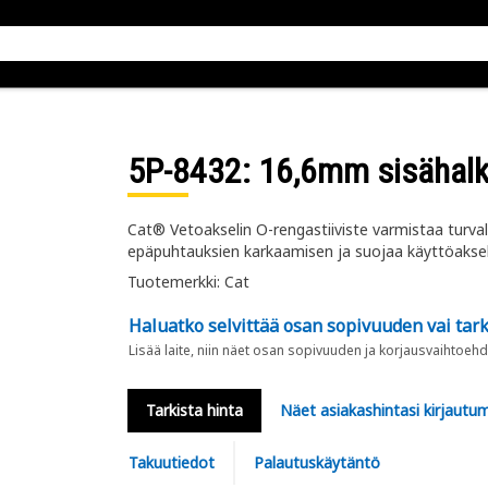
5P-8432
: 16,6mm sisähalka
Cat® Vetoakselin O-rengastiiviste varmistaa turval
epäpuhtauksien karkaamisen ja suojaa käyttöaksel
Tuotemerkki: Cat
Haluatko selvittää osan sopivuuden vai tark
Lisää laite, niin näet osan sopivuuden ja korjausvaihtoehd
Tarkista hinta
Näet asiakashintasi kirjautum
Takuutiedot
Palautuskäytäntö