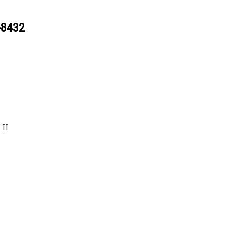
-8432
II