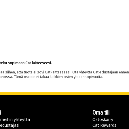
teltu sopimaan Cat-laitteeseesi.
siihen, että tuote ei sovi Cat-laitteeseesi. Ota yhteyttä Cat-edustajaan enne
panossa. Tämä osoitin ei takaa kaikkien osien yhteensopivuutta.
i
Oma tili
meihin yhteyttä
Ostoskärry
 edustajasi
Cat Rewards