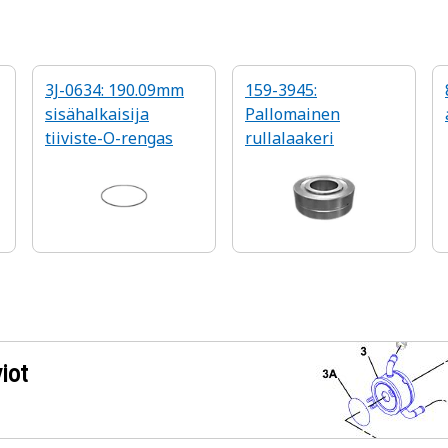
3J-0634: 190.09mm
159-3945:
sisähalkaisija
Pallomainen
tiiviste-O-rengas
rullalaakeri
iot