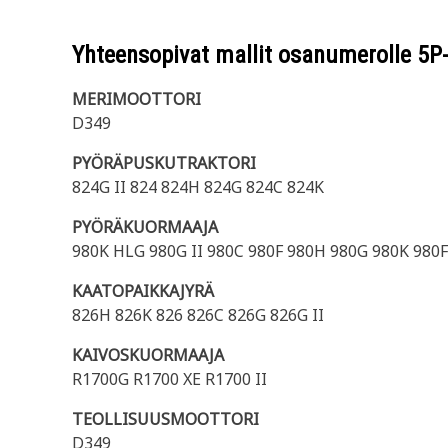
Yhteensopivat mallit osanumerolle
5P
MERIMOOTTORI
D349
PYÖRÄPUSKUTRAKTORI
824G II 824 824H 824G 824C 824K
PYÖRÄKUORMAAJA
980K HLG 980G II 980C 980F 980H 980G 980K 980F 
KAATOPAIKKAJYRÄ
826H 826K 826 826C 826G 826G II
KAIVOSKUORMAAJA
R1700G R1700 XE R1700 II
TEOLLISUUSMOOTTORI
D349