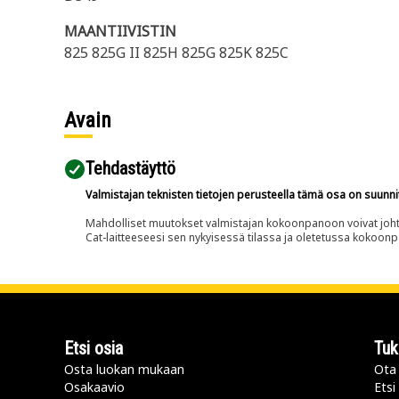
MAANTIIVISTIN
825 825G II 825H 825G 825K 825C
Avain
Tehdastäyttö
Valmistajan teknisten tietojen perusteella tämä osa on suunni
Mahdolliset muutokset valmistajan kokoonpanoon voivat johtaa 
Cat-laitteeseesi sen nykyisessä tilassa ja oletetussa kokoon
Etsi osia
Tuk
Osta luokan mukaan
Ota 
Osakaavio
Etsi