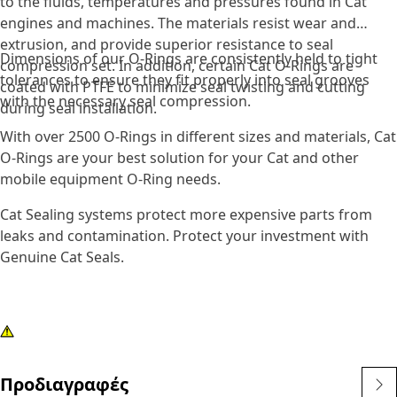
to the fluids, temperatures and pressures found in Cat
engines and machines. The materials resist wear and
extrusion, and provide superior resistance to seal
Dimensions of our O-Rings are consistently held to tight
compression set. In addition, certain Cat O-Rings are
tolerances to ensure they fit properly into seal grooves
coated with PTFE to minimize seal twisting and cutting
with the necessary seal compression.
during seal installation.
With over 2500 O-Rings in different sizes and materials, Cat
O-Rings are your best solution for your Cat and other
mobile equipment O-Ring needs.
Cat Sealing systems protect more expensive parts from
leaks and contamination. Protect your investment with
Genuine Cat Seals.
Προδιαγραφές