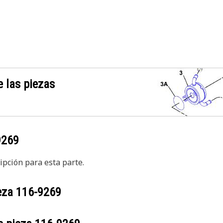
 las piezas
9269
pción para esta parte.
ieza
116-9269