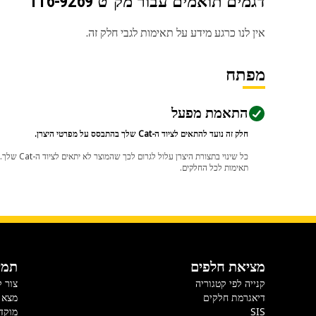
דגמים תואמים עבור מק"ט
116-9269
אין לנו כרגע מידע על תאימות לגבי חלק זה.
מפתח
התאמת מפעל
חלק זה נועד להתאים לציוד ה-Cat שלך בהתבסס על מפרטי היצרן.
תאימות לכל החלקים.
מציאת חלפים
תמי
קנייה לפי קטגוריה
צור 
דיאגרמת חלקים
מצא 
SIS
מוקד