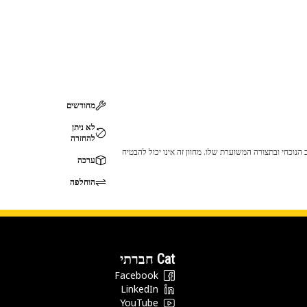
מחודשים
לא ניתן
להחזרה
 לכך שהמוצר לא יתאים לציוד ה-Cat שלך. אנא התייעץ עם סוכן ה-Cat שלך לפני הרכישה כדי לוודא שחלק זה מתאים לציוד ה-Cat שלך במצב הנוכחי ובתצורה המשוערת שלו. מחוון זה אינו יכול להבטיח
ערכה
הוחלפה
Cat חברתי
Facebook
LinkedIn
YouTube