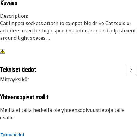
Kuvaus
Description:
Cat impact sockets attach to compatible drive Cat tools or
adapters used for high speed maintenance and adjustment
around tight spaces.
Attributes:
• 6 point, 1/2 inch impact socket
• Deep length
Tekniset tiedot
• 3/8 inch square drive
Mittayksiköt
• Black oxide finish
Yhteensopivat mallit
Meillä ei tällä hetkellä ole yhteensopivuustietoja tälle
osalle.
Takuutiedot