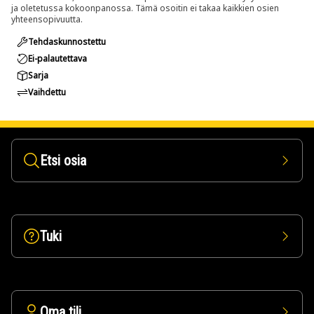
ja oletetussa kokoonpanossa. Tämä osoitin ei takaa kaikkien osien
yhteensopivuutta.
Tehdaskunnostettu
Ei-palautettava
Sarja
Vaihdettu
Etsi osia
Tuki
Oma tili