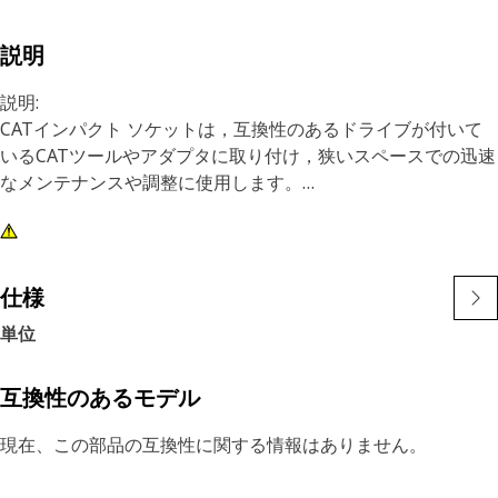
説明
説明:
CATインパクト ソケットは，互換性のあるドライブが付いて
いるCATツールやアダプタに取り付け，狭いスペースでの迅速
なメンテナンスや調整に使用します。
特長:
• 6ポイント，1/2 inインパクト ソケット
• ディープ タイプ
仕様
• 3/8 inスクエア ドライブ
単位
• 黒色酸化物仕上げ
互換性のあるモデル
現在、この部品の互換性に関する情報はありません。