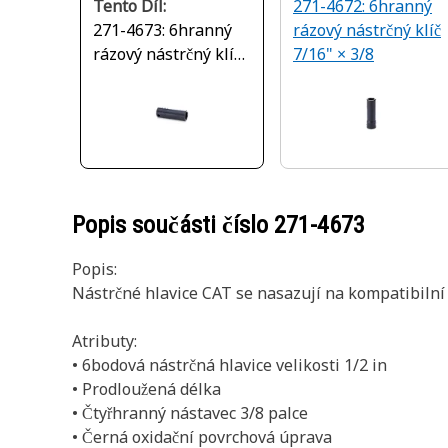
Tento Díl:
271-4672: 6hranný
271-4673: 6hranný
rázový nástrčný klíč
rázový nástrčný klíč
7/16" × 3/8
1/2" × 3/8
Popis součásti číslo
271-4673
Popis:
Nástrčné hlavice CAT se nasazují na kompatibilní
Atributy:
• 6bodová nástrčná hlavice velikosti 1/2 in
• Prodloužená délka
• Čtyřhranný nástavec 3/8 palce
• Černá oxidační povrchová úprava