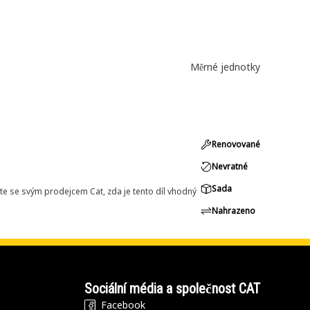
Měrné jednotky
Renovované
Nevratné
Sada
e se svým prodejcem Cat, zda je tento díl vhodný
Nahrazeno
Sociální média a společnost CAT
Facebook