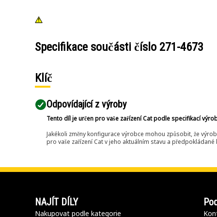
Specifikace součásti číslo
271-4673
Klíč
Odpovídající z výroby
Tento díl je určen pro vaše zařízení Cat podle specifikací výro
Jakékoli změny konfigurace výrobce mohou způsobit, že výrob
pro vaše zařízení Cat v jeho aktuálním stavu a předpokládané k
NAJÍT DÍLY
Pod
Nakupovat podle kategorie
Kont