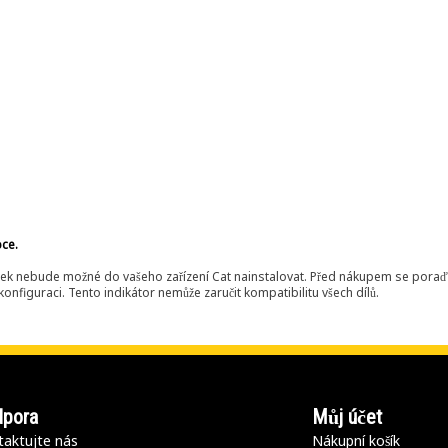
bce.
ek nebude možné do vašeho zařízení Cat nainstalovat. Před nákupem se poraďt
onfiguraci. Tento indikátor nemůže zaručit kompatibilitu všech dílů.
pora
Můj účet
aktujte nás
Nákupní košík