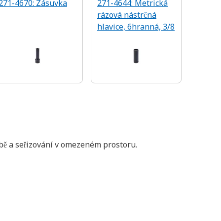
271-4670: Zásuvka
271-4644: Metrická
rázová nástrčná
hlavice, 6hranná, 3/8
žbě a seřizování v omezeném prostoru.