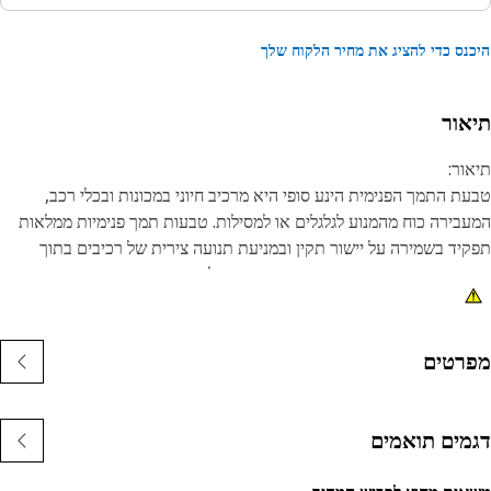
נס כדי להציג את מחיר הלקוח שלך
אור
ור:
ת התמך הפנימית הינע סופי היא מרכיב חיוני במכונות ובכלי רכב,
בירה כוח מהמנוע לגלגלים או למסילות. טבעות תמך פנימיות ממלאות
יד בשמירה על יישור תקין ובמניעת תנועה צירית של רכיבים בתוך
בה הינע סופי. הטבעת עשויה מחומר פלדה קפיצי שנדחס בעת התקנתו,
שעוזר לשמור אותו במקומו.
נות:
רטים
מיד ועמיד בפני קורוזיה.
ספק מנגנון הידוק מאובטח ואמין.
מים תואמים
ומים:
ת התמך הפנימית עבור הינע סופי משמשת כדי לספק שיטת הידוק