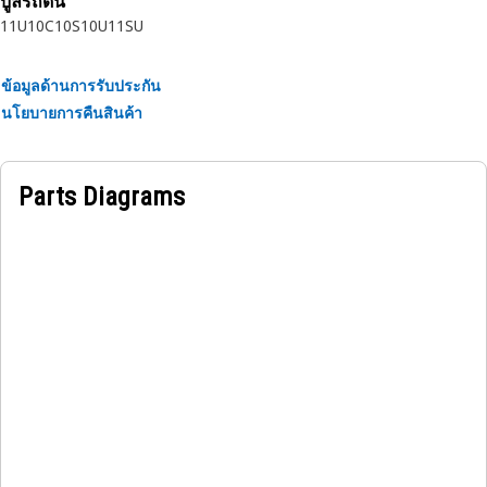
บูลรถดัน
วงแหวนล็อกภายในสําหรับไดรฟ์สุดท้าย ใช้เพื่อยึดให้ปลอดภัยและ
11U
10C
10S
10U
11SU
เชื่อถือได้ สําหรับการจับส่วนประกอบให้เข้าที่ตามในระบบ
ข้อมูลด้านการรับประกัน
นโยบายการคืนสินค้า
Parts Diagrams