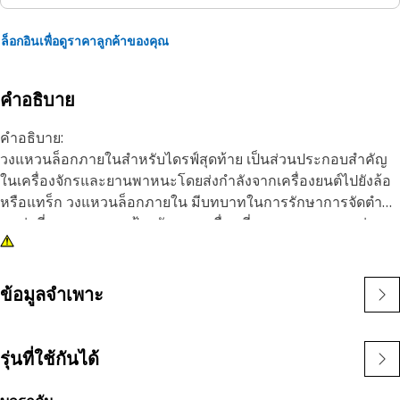
ล็อกอินเพื่อดูราคาลูกค้าของคุณ
คำอธิบาย
คำอธิบาย:
วงแหวนล็อกภายในสําหรับไดรฟ์สุดท้าย เป็นส่วนประกอบสําคัญ
ในเครื่องจักรและยานพาหนะโดยส่งกําลังจากเครื่องยนต์ไปยังล้อ
หรือแทร็ก วงแหวนล็อกภายใน มีบทบาทในการรักษาการจัดตํา
แหน่งที่เหมาะสมและป้องกันการเคลื่อนที่ตามแนวแกนของส่วน
ประกอบภายในไดร์ฟสุดท้าย วงแหวนทำจากวัสดุเหล็กสปริงที่ถูก
บีบอัดเมื่อติดตั้งซึ่งช่วยยึดให้อยู่กับที่
ข้อมูลจำเพาะ
คุณลักษณะ:
• ทนทานและทนต่อการกัดกร่อน
• ให้กลไกการยึดที่แน่นหนาและเชื่อถือได้
รุ่นที่ใช้กันได้
การใช้งาน: