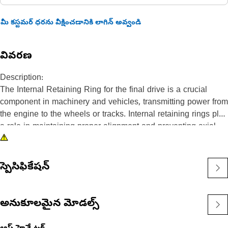
మీ కస్టమర్ ధరను వీక్షించడానికి లాగిన్ అవ్వండి
వివరణ
Description:
The Internal Retaining Ring for the final drive is a crucial
component in machinery and vehicles, transmitting power from
the engine to the wheels or tracks. Internal retaining rings play
a role in maintaining proper alignment and preventing axial
movement of components within the final drive assembly. The
ring is made of a spring steel material that is compressed
when it is installed, which helps to keep it in place.
స్పెసిఫికేషన్
Attributes:
• Durable and resistant to corrosion.
అనుకూలమైన మోడల్స్
• Provide a secure and reliable fastening mechanism.