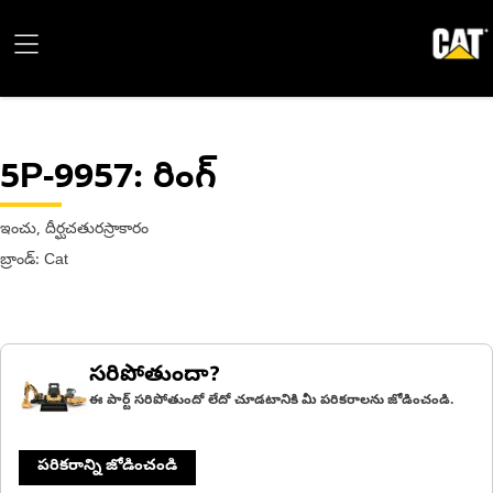
5P-9957
: రింగ్
ఇంచు, దీర్ఘచతురస్రాకారం
బ్రాండ్: Cat
సరిపోతుందా?
ఈ పార్ట్ సరిపోతుందో లేదో చూడటానికి మీ పరికరాలను జోడించండి.
పరికరాన్ని జోడించండి