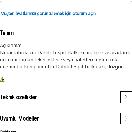
Müşteri fiyatlarınızı görüntülemek için oturum açın
Tanım
Açıklama:
Nihai tahrik için Dahili Tespit Halkası, makine ve araçlarda
gücü motordan tekerleklere veya paletlere ileten çok
önemli bir komponenttir. Dahili tespit halkaları, düzgün
hizalamanın korunmasında ve nihai tahrik grubu içindeki
komponentlerin eksenel hareketinin önlenmesinde rol
oynar. Halka, takıldığında sıkıştırılan ve yerinde kalmasına
yardımcı olan yaylı çelik bir malzemeden yapılmıştır.
Teknik özellikler
Özellikler:
• Dayanıklı ve korozyona karşı dirençlidir.
Uyumlu Modeller
• Güvenli ve emniyetli bir sabitleme mekanizması sağlar.