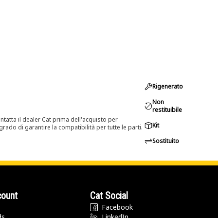
Rigenerato
Non
restituibile
tatta il dealer Cat prima dell'acquisto per
Kit
rado di garantire la compatibilità per tutte le parti.
Sostituito
count
Cat Social
Facebook
ds
LinkedIn