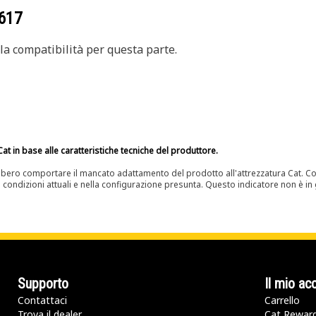
617
a compatibilità per questa parte.
at in base alle caratteristiche tecniche del produttore.
bero comportare il mancato adattamento del prodotto all'attrezzatura Cat. Con
e condizioni attuali e nella configurazione presunta. Questo indicatore non è in g
Supporto
Il mio ac
Contattaci
Carrello
Trova il dealer
Cat Rewar