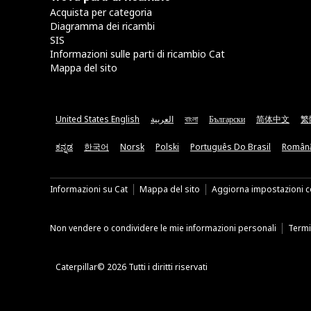
Acquista per categoria
Diagramma dei ricambi
SIS
Informazioni sulle parti di ricambio Cat
Mappa del sito
United States English
العربية
বাংলা
Български
简体中文
繁
ಕನ್ನಡ
한국어
Norsk
Polski
Português Do Brasil
Român
Informazioni su Cat
Mappa del sito
Aggiorna impostazioni c
Non vendere o condividere le mie informazioni personali
Termin
Caterpillar© 2026 Tutti i diritti riservati