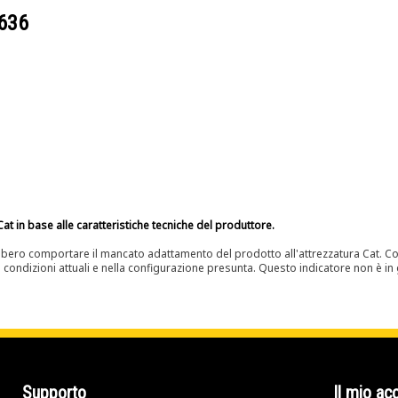
636
at in base alle caratteristiche tecniche del produttore.
bero comportare il mancato adattamento del prodotto all'attrezzatura Cat. Con
e condizioni attuali e nella configurazione presunta. Questo indicatore non è in g
Supporto
Il mio ac