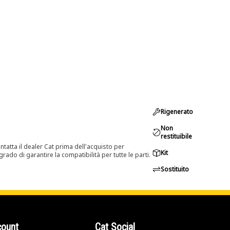
Rigenerato
Non
restituibile
tatta il dealer Cat prima dell'acquisto per
Kit
rado di garantire la compatibilità per tutte le parti.
Sostituito
count
Cat Social