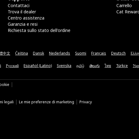
Contattaci
Carrello
Trova il dealer
Cat Rewar
Centro assistenza
Garanzia e resi
Richiesta sullo stato dell'ordine
體中文
Čeština
Dansk
Nederlands
Suomi
Français
Deutsch
Ελλη
ă
Русский
Español (Latino)
Svenska
தமிழ்
తెలుగు
ไทย
Türkçe
Укр
ookie
i legali
Le mie preferenze di marketing
Privacy