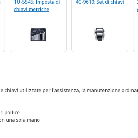
i
1U-5545: Imposta di
4C-9610: Set di chiavi
chiavi metriche
le chiavi utilizzate per l'assistenza, la manutenzione ordinar
 1 pollice
 con una sola mano