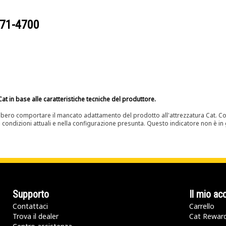
71-4700
at in base alle caratteristiche tecniche del produttore.
bero comportare il mancato adattamento del prodotto all'attrezzatura Cat. Con
e condizioni attuali e nella configurazione presunta. Questo indicatore non è in g
Supporto
Il mio ac
Contattaci
Carrello
Trova il dealer
Cat Rewar