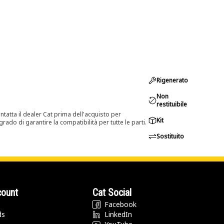
Rigenerato
Non
restituibile
tatta il dealer Cat prima dell'acquisto per
Kit
rado di garantire la compatibilità per tutte le parti.
Sostituito
count
Cat Social
Facebook
ds
LinkedIn