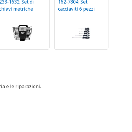
233-1632: Set di
162-7804: Set
chiavi metriche
cacciaviti 6 pezzi
ia e le riparazioni.