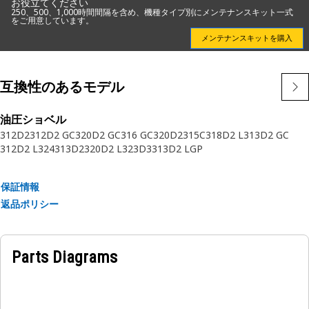
お役立てください
するための最善の選択です。
250、500、1,000時間間隔を含め、機種タイプ別にメンテナンスキット一式
をご用意しています。
特長:
メンテナンスキットを購入
• お使いの重要な燃料系統との統合型コンポーネントになるよ
うCaterpillarが設計
互換性のあるモデル
• Caterpillarからのみ入手可能
• CAT燃料系統を熟知するのはCaterpillar社のみ
• CATフィルタは非純正品よりも優れた性能を発揮します。試
油圧ショベル
312D2
312D2 GC
320D2 GC
316 GC
320D2
315C
318D2 L
313D2 GC
験結果をご覧ください。
312D2 L
324
313D2
320D2 L
323D3
313D2 LGP
保証情報
返品ポリシー
Parts Diagrams