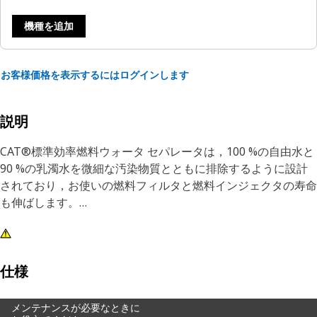
機種を追加
お客様価格を表示するにはログインします
説明
CAT®標準効率燃料ウォータ セパレータは，100 %の自由水と
90 %の乳濁水を微細な汚染物質とともに排除するように設計
されており，お使いの燃料フィルタと燃料インジェクタの寿命
も伸ばします。
CAT機器専用に設計および製造された当社の燃料ウォータ セ
パレータは，お使いのセカンダリ フィルタと精密燃料系統 コ
ンポーネントの寿命を延ばします。
仕様
CAT純正フィルタを選択することは，お使いのCAT機器を保護
メンテナンスが必要なときに