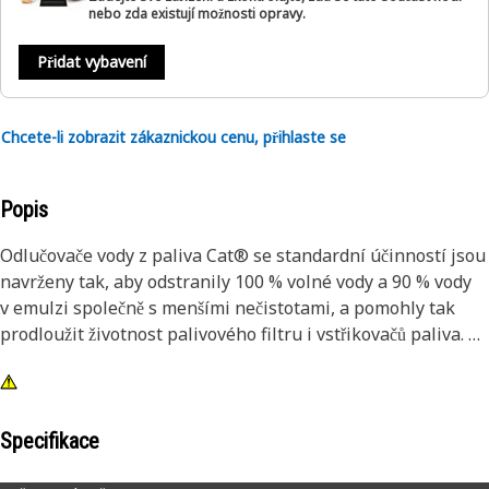
nebo zda existují možnosti opravy.
Přidat vybavení
Chcete-li zobrazit zákaznickou cenu, přihlaste se
Popis
Odlučovače vody z paliva Cat® se standardní účinností jsou
navrženy tak, aby odstranily 100 % volné vody a 90 % vody
v emulzi společně s menšími nečistotami, a pomohly tak
prodloužit životnost palivového filtru i vstřikovačů paliva.
Naše odlučovače vody z paliva, které byly navrženy
a vyrobeny speciálně pro vybavení Cat, prodlužují životnost
sekundárního filtru a přesných součástí palivového
Specifikace
systému.