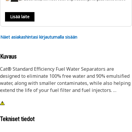
Lisää laite
Näet asiakashintasi kirjautumalla sisään
Kuvaus
Cat® Standard Efficiency Fuel Water Separators are
designed to eliminate 100% free water and 90% emulsified
water, along with smaller contaminates, while also helping
extend the life of your fuel filter and fuel injectors.
Designed and built specifically for Cat® equipment, our
fuel water separators extend the life of your secondary
filter and precision fuel system components.
Tekniset tiedot