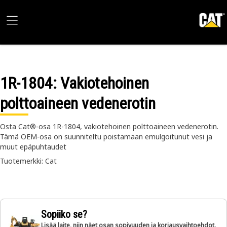
1R-1804
: Vakiotehoinen
polttoaineen vedenerotin
Osta Cat®-osa 1R-1804, vakiotehoinen polttoaineen vedenerotin.
Tämä OEM-osa on suunniteltu poistamaan emulgoitunut vesi ja
muut epäpuhtaudet
Tuotemerkki: Cat
Sopiiko se?
Lisää laite, niin näet osan sopivuuden ja korjausvaihtoehdot.