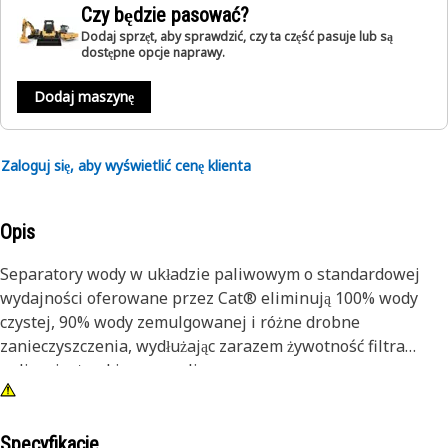
Czy będzie pasować?
Dodaj sprzęt, aby sprawdzić, czy ta część pasuje lub są
dostępne opcje naprawy.
Dodaj maszynę
Zaloguj się, aby wyświetlić cenę klienta
Opis
Separatory wody w układzie paliwowym o standardowej
wydajności oferowane przez Cat® eliminują 100% wody
czystej, 90% wody zemulgowanej i różne drobne
zanieczyszczenia, wydłużając zarazem żywotność filtra
paliwa i wtryskiwaczy paliwa.
Nasze separatory wody w układzie paliwowym są
projektowane i wytwarzane specjalnie dla maszyn Cat,
Specyfikacje