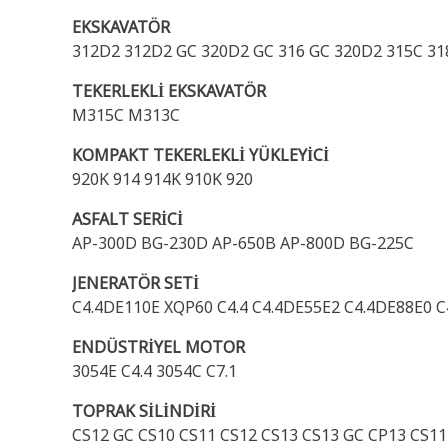
EKSKAVATÖR
312D2 312D2 GC 320D2 GC 316 GC 320D2 315C 31
TEKERLEKLİ EKSKAVATÖR
M315C M313C
KOMPAKT TEKERLEKLİ YÜKLEYİCİ
920K 914 914K 910K 920
ASFALT SERİCİ
AP-300D BG-230D AP-650B AP-800D BG-225C
JENERATÖR SETİ
C4.4DE110E XQP60 C4.4 C4.4DE55E2 C4.4DE88E0 
ENDÜSTRİYEL MOTOR
3054E C4.4 3054C C7.1
TOPRAK SİLİNDİRİ
CS12 GC CS10 CS11 CS12 CS13 CS13 GC CP13 CS11