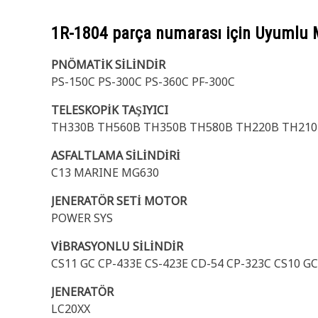
1R-1804
parça numarası için Uyumlu 
PNÖMATİK SİLİNDİR
PS-150C PS-300C PS-360C PF-300C
TELESKOPİK TAŞIYICI
TH330B TH560B TH350B TH580B TH220B TH210
ASFALTLAMA SİLİNDİRİ
C13 MARINE MG630
JENERATÖR SETİ MOTOR
POWER SYS
VİBRASYONLU SİLİNDİR
CS11 GC CP-433E CS-423E CD-54 CP-323C CS10 G
JENERATÖR
LC20XX