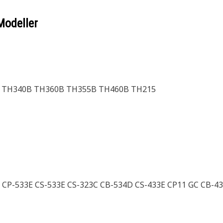
Modeller
 TH340B TH360B TH355B TH460B TH215
C CP-533E CS-533E CS-323C CB-534D CS-433E CP11 GC CB-