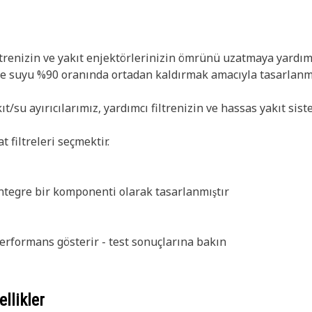
filtrenizin ve yakıt enjektörlerinizin ömrünü uzatmaya yardı
ye suyu %90 oranında ortadan kaldırmak amacıyla tasarlanmı
ıt/su ayırıcılarımız, yardımcı filtrenizin ve hassas yakıt s
 filtreleri seçmektir.
 entegre bir komponenti olarak tasarlanmıştır
performans gösterir - test sonuçlarına bakın
llikler