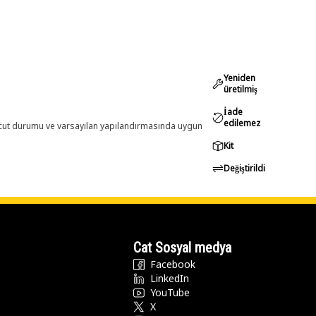
Yeniden
üretilmiş
İade
edilemez
evcut durumu ve varsayılan yapılandırmasında uygun
Kit
Değiştirildi
Cat Sosyal medya
Facebook
LinkedIn
YouTube
X