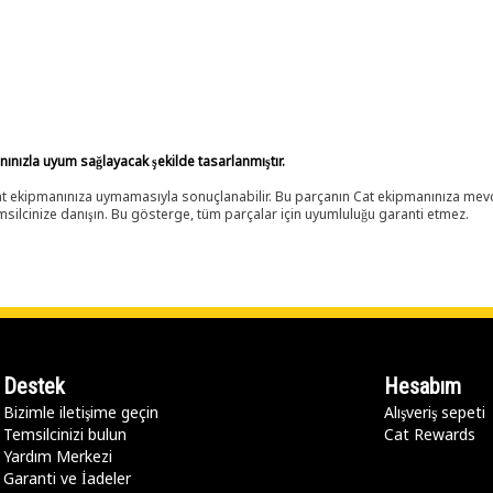
anınızla uyum sağlayacak şekilde tasarlanmıştır.
 Cat ekipmanınıza uymamasıyla sonuçlanabilir. Bu parçanın Cat ekipmanınıza m
ilcinize danışın. Bu gösterge, tüm parçalar için uyumluluğu garanti etmez.
Destek
Hesabım
Bizimle iletişime geçin
Alışveriş sepeti
Temsilcinizi bulun
Cat Rewards
Yardım Merkezi
Garanti ve İadeler