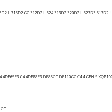
8D2 L 313D2 GC 312D2 L 324 313D2 320D2 L 323D3 313D2 
C4.4DE65E3 C4.4DE88E3 DE88GC DE110GC C4.4 GEN S XQP10
 GC