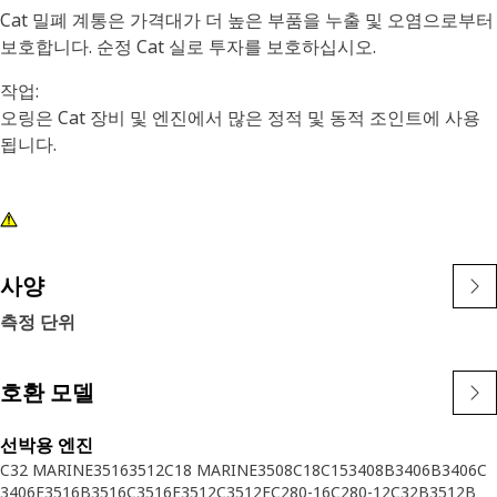
Cat 밀폐 계통은 가격대가 더 높은 부품을 누출 및 오염으로부터
보호합니다. 순정 Cat 실로 투자를 보호하십시오.
작업:
오링은 Cat 장비 및 엔진에서 많은 정적 및 동적 조인트에 사용
됩니다.
사양
측정 단위
호환 모델
선박용 엔진
C32 MARINE
3516
3512
C18 MARINE
3508
C18
C15
3408B
3406B
3406C
3406E
3516B
3516C
3516E
3512C
3512E
C280-16
C280-12
C32B
3512B