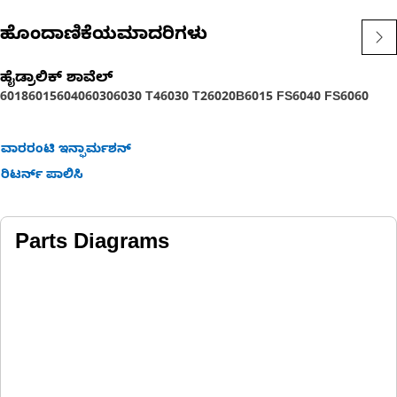
ಹೊಂದಾಣಿಕೆಯಮಾದರಿಗಳು
ಹೈಡ್ರಾಲಿಕ್ ಶಾವೆಲ್
6018
6015
6040
6030
6030 T4
6030 T2
6020B
6015 FS
6040 FS
6060
ವಾರರಂಟಿ ಇನ್ಫಾರ್ಮಶನ್
ರಿಟರ್ನ್ ಪಾಲಿಸಿ
Parts Diagrams