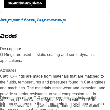
ಸಲಕರಣೆಗಳನ್ನು ಸೇರಿಸಿ
ನಿಮ್ಮಗ್ರಾಹಕರಬೆಲೆಯನ್ನು ವೀಕ್ಷಿಸಲುಲಾಗಿನ್ಮಾಡಿ
ವಿವರಣೆ
Description:
O-Rings are used in static sealing and some dynamic
applications.
Attributes:
Cat® O-Rings are made from materials that are matched to
the fluids, temperatures and pressures found in Cat engines
and machines. The materials resist wear and extrusion, and
provide superior resistance to seal compression set. In
Dimensions of our O-Rings are consistently held to tight
addition, certain Cat O-Rings are coated with PTFE to
tolerances to ensure they fit properly into seal grooves with
minimize seal twisting and cutting during seal installation.