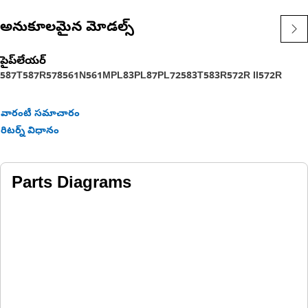
అనుకూలమైన మోడల్స్
పైప్‌లేయర్
587T
587R
578
561N
561M
PL83
PL87
PL72
583T
583R
572R II
572R
వారంటీ సమాచారం
రిటర్న్ విధానం
Parts Diagrams