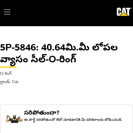
5P-5846
: 40.64మి.మీ లోపల
వ్యాసం సీల్-O-రింగ్
O-రింగ్
బ్రాండ్: Cat
సరిపోతుందా?
ఈ పార్ట్ సరిపోతుందో లేదో చూడటానికి మీ పరికరాలను జోడించండి.