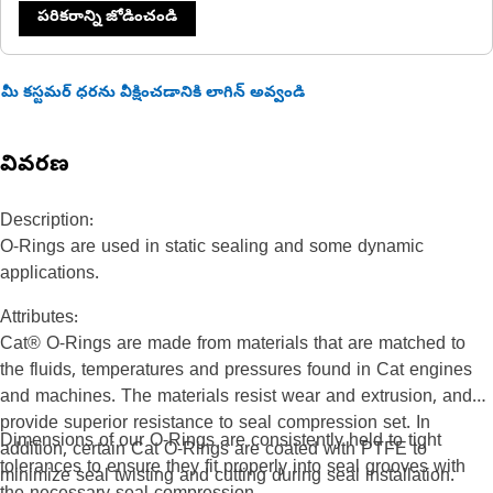
పరికరాన్ని జోడించండి
మీ కస్టమర్ ధరను వీక్షించడానికి లాగిన్ అవ్వండి
వివరణ
Description:
O-Rings are used in static sealing and some dynamic
applications.
Attributes:
Cat® O-Rings are made from materials that are matched to
the fluids, temperatures and pressures found in Cat engines
and machines. The materials resist wear and extrusion, and
provide superior resistance to seal compression set. In
Dimensions of our O-Rings are consistently held to tight
addition, certain Cat O-Rings are coated with PTFE to
tolerances to ensure they fit properly into seal grooves with
minimize seal twisting and cutting during seal installation.