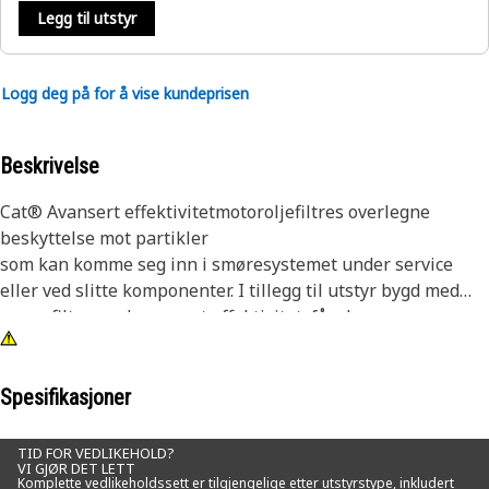
Legg til utstyr
Logg deg på for å vise kundeprisen
Beskrivelse
Cat® Avansert effektivitetmotoroljefiltres overlegne
beskyttelse mot partikler
som kan komme seg inn i smøresystemet under service
eller ved slitte komponenter. I tillegg til utstyr bygd med
smørefiltre med avansert effektivitet, fås de som
oppgradering for noen filtre med standard effektivitet.
Selv om alle motoroljefiltre fjerner noen slipende partikler,
Spesifikasjoner
er mange konkurrerende elementer ikke effektive i å fange
og holde på partiklene som er mest skadelig for
TID FOR VEDLIKEHOLD?
VI GJØR DET LETT
smøresystemkomponentene. Cat motoroljefiltre er
Komplette vedlikeholdssett er tilgjengelige etter utstyrstype, inkludert