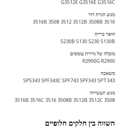
G3512E G3516E G3516C
מנוע הגרת דור
3516B 3508 3512 3512B 3508B 3516
חופר כרייה
5230B 5130 5230 5130B
מזבלה של גרירת עומסים
R2900G R2900
משאבה
SPS343 SPF343C SPF743 SPF343 SPT343
מנוע תעשייתי
3516B 3516C 3516 3508B 3512B 3512C 3508
השווה בין חלקים חלופיים