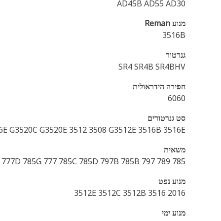
AD45B AD55 AD30
מנוע Reman
3516B
גנרטור
SR4 SR4B SR4BHV
חפירה הידראולית
6060
סט גנרטורים
6E G3520C G3520E 3512 3508 G3512E 3516B 3516E
משאית
785 789 797 793D 793B 793C 789C 789D 777C 777B 789B 777D 785G 777 785C 785D 797B 785B
מנוע נפט
2016 3516 3512E 3512C 3512B
מנוע ימי