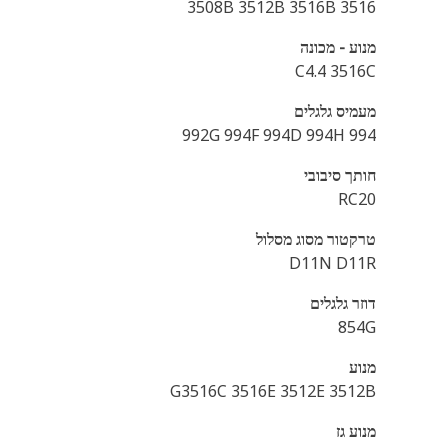
3516 3508B 3512B 3516B
מנוע - מכונה
C4.4 3516C
מעמיס גלגלים
994 992G 994F 994D 994H
חותך סיבובי
RC20
טרקטור מסוג מסלול
D11N D11R
דוזר גלגלים
854G
מנוע
G3516C 3516E 3512E 3512B
מנוע גז