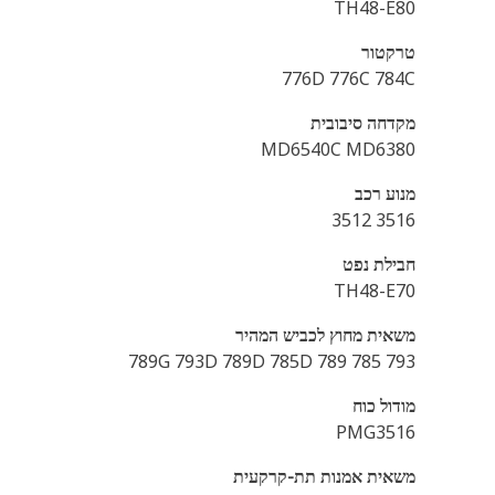
TH48-E80
טרקטור
776D 776C 784C
מקדחה סיבובית
MD6540C MD6380
מנוע רכב
3516 3512
חבילת נפט
TH48-E70
משאית מחוץ לכביש המהיר
789G 793D 789D 785D 789 785 793
מודול כוח
PMG3516
משאית אמנות תת-קרקעית