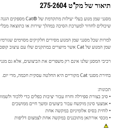
תיאור של מק"ט
275-2604
מסנני שמן מנוע בעלי יעילות מתקדמת של Cat®‎ מספקים הגנה מעולה מפני חלקיקים
שיכולים לחדור למערכת הסיכה במהלך שירות או כתוצאה מבליית ר
למרות שכל מסנני שמן המנוע מסירים חלקיקים מסוימים שגורמי
שמן המנוע של Cat אשר מיוצרים במתקנים שלו עם עיצוב קופסה חזק במקשה אחת וצינור מרכזי שאינו מתכתי, מגדילים את הניקיון ומצמצמים דליפות אפשריות.
רכיבי המסנן שלנו אינם רק משפרים את הביצועים, אלא גם מגנים 
בחירת מסנני Cat מקוריים היא החלטה עסקית חכמה, מדי יום.
תכונות:
• סיב בצורת ספירלה וחרוז עבור יציבות כפלים כדי ללכוד ולשמור
• אמצעי סינון מוקשח עבור ביצועים ומשך חיים ממושכים
• לוחית בסיס אלומיניום במקשה אחת
• מכסי אורתאן מתוכננים במקשה אחת לצמצום דליפות