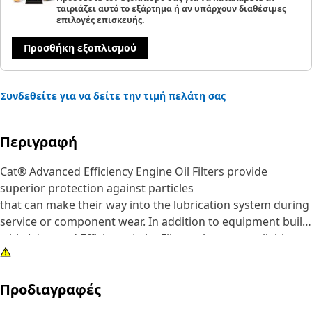
ταιριάζει αυτό το εξάρτημα ή αν υπάρχουν διαθέσιμες
επιλογές επισκευής.
Προσθήκη εξοπλισμού
Συνδεθείτε για να δείτε την τιμή πελάτη σας
Περιγραφή
Cat® Advanced Efficiency Engine Oil Filters provide
superior protection against particles
that can make their way into the lubrication system during
service or component wear. In addition to equipment built
with Advanced Efficiency Lube Filters, they are available as
an upgrade for some standard efficiency filters.
Προδιαγραφές
Although all engine oil filters remove some abrasive
particles, many competitive elements are not effective at