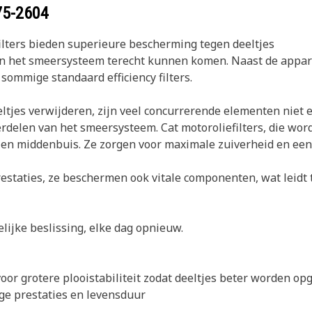
75-2604
filters bieden superieure bescherming tegen deeltjes
 in het smeersysteem terecht kunnen komen. Naast de appar
 sommige standaard efficiency filters.
ltjes verwijderen, zijn veel concurrerende elementen niet 
derdelen van het smeersysteem. Cat motoroliefilters, die wor
len middenbuis. Ze zorgen voor maximale zuiverheid en een 
restaties, ze beschermen ook vitale componenten, wat leidt
elijke beslissing, elke dag opnieuw.
oor grotere plooistabiliteit zodat deeltjes beter worden 
ge prestaties en levensduur