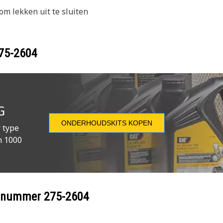
om lekken uit te sluiten
75-2604
G
ONDERHOUDSKITS KOPEN
 type
n 1000
eelnummer
275-2604