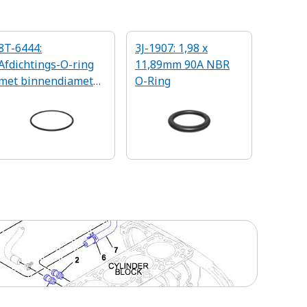
8T-6444:
3J-1907: 1,98 x
Afdichtings-O-ring
11,89mm 90A NBR
met binnendiameter
O-Ring
van 158,12 mm