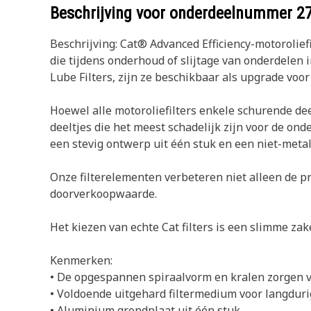
Beschrijving voor onderdeelnummer
2
Beschrijving: Cat® Advanced Efficiency-motorolie
die tijdens onderhoud of slijtage van onderdelen
Lube Filters, zijn ze beschikbaar als upgrade voor
Hoewel alle motoroliefilters enkele schurende dee
deeltjes die het meest schadelijk zijn voor de on
een stevig ontwerp uit één stuk en een niet-meta
Onze filterelementen verbeteren niet alleen de p
doorverkoopwaarde.
Het kiezen van echte Cat filters is een slimme zak
Kenmerken:
• De opgespannen spiraalvorm en kralen zorgen v
• Voldoende uitgehard filtermedium voor langduri
• Aluminium grondplaat uit één stuk