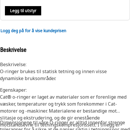
Legg til utstyr
Logg deg på for å vise kundeprisen
Beskrivelse
Beskrivelse:
O-ringer brukes til statisk tetning og innen visse
dynamiske bruksområder.
Egenskaper:
Cat® o-ringer er laget av materialer som er forenlige med
væsker, temperaturer og trykk som forekommer i Cat-
motorer og -maskiner. Materialene er bestandige mot
slitasje og ekstrudering, og de gir enestående
Dimensjonene til våre O-ringer er alltid innenfor strenge
motstandsevne til tetningskompresjonssett. I tillegg er
toleranser for å sikre at de passer riktig i tetningsspor med