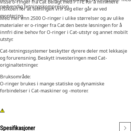
visse o-ringer fra Cat belagt med PTFE for å minimere
nødvendig tetningskompresjon.
risikoen for at tetningen vrir seg eller går av ved
montering.
Med mer enn 2500 O-ringer i ulike størrelser og av ulike
materialer er o-ringer fra Cat den beste løsningen for å
innfri dine behov for O-ringer i Cat-utstyr og annet mobilt
utstyr.
Cat-tetningssystemer beskytter dyrere deler mot lekkasje
og forurensning. Beskytt investeringen med Cat-
originaltetninger.
Bruksområde:
O-ringer brukes i mange statiske og dynamiske
forbindelser i Cat-maskiner og -motorer.
Spesifikasjoner