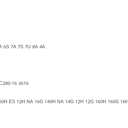
A 6S 7A 7S 7U 8A 4A
C280-16 3616
60H ES 12H NA 16G 140H NA 14G 12H 12G 160H 160G 16