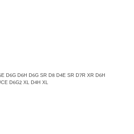
D6E D6G D6H D6G SR D8 D4E SR D7R XR D6H
UCE D6G2 XL D4H XL