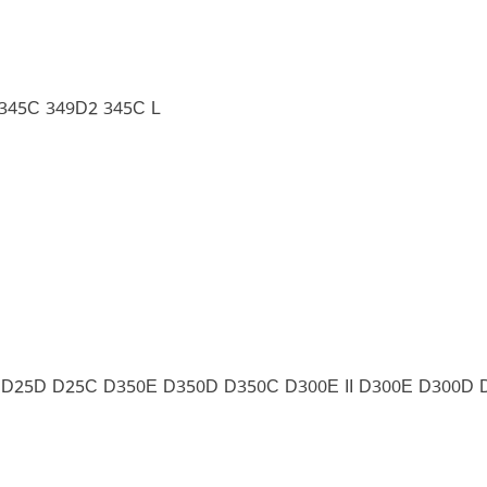
345C 349D2 345C L
 D25D D25C D350E D350D D350C D300E II D300E D300D