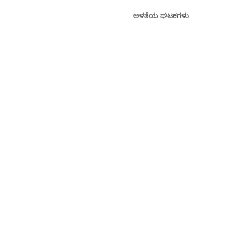
ಅಳತೆಯ ಘಟಕಗಳು