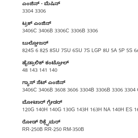
ಎಂಜಿನ್ - ಮೆಷಿನ್
3304 3306
ಟ್ರಕ್ ಎಂಜಿನ್
3406C 3406B 3306C 3306B 3306
ಬುಲ್ಡೋಜರ್
824S 6 825 8SU 7SU 6SU 7S LGP 8U 5A 5P 5S 6
ಹೈಡ್ರಾಲಿಕ್ ಕಂಟ್ರೋಲ್
48 143 141 140
ಗ್ಯಾಸ್‌ ಸೆಟ್‌ ಎಂಜಿನ್
3406C 3406B 3608 3606 3304B 3306B 3306 3304 
ಮೋಟಾರ್ ಗ್ರೇಡರ್
120G 140H 140G 130G 143H 163H NA 140H ES 1
ರೋಡ್ ರಿಕ್ಲೈಮರ್‌
RR-250B RR-250 RM-350B