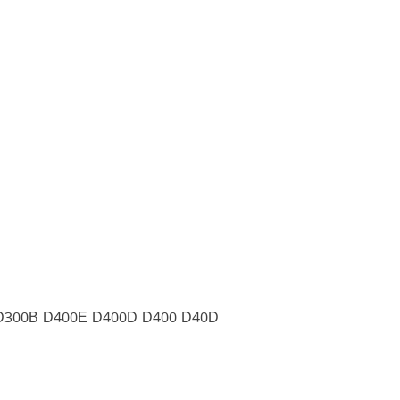
 D300B D400E D400D D400 D40D