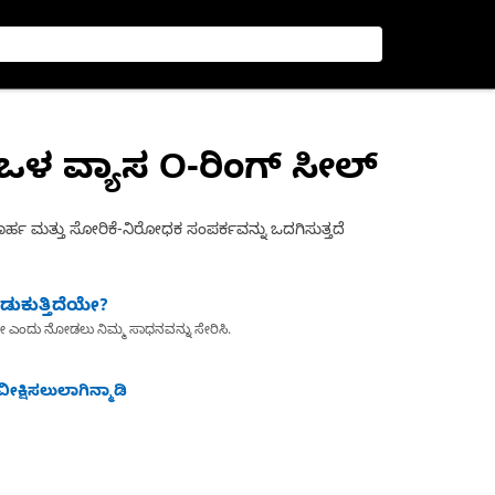
ಒಳ ವ್ಯಾಸ O-ರಿಂಗ್ ಸೀಲ್
ಾರ್ಹ ಮತ್ತು ಸೋರಿಕೆ-ನಿರೋಧಕ ಸಂಪರ್ಕವನ್ನು ಒದಗಿಸುತ್ತದೆ
ುಕುತ್ತಿದೆಯೇ?
ೇ ಎಂದು ನೋಡಲು ನಿಮ್ಮ ಸಾಧನವನ್ನು ಸೇರಿಸಿ.
ೀಕ್ಷಿಸಲುಲಾಗಿನ್ಮಾಡಿ