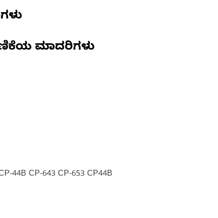
ಣಗಳು
ಣಿಕೆಯ ಮಾದರಿಗಳು
CP-44B CP-643 CP-653 CP44B