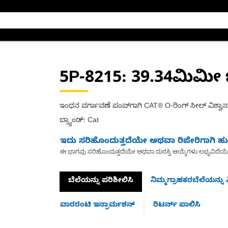
5P-8215
: 39.34ಮಿಮೀ 
ಇಂಧನ ವರ್ಗಾವಣೆ ಪಂಪ್‌ಗಾಗಿ CAT® O-ರಿಂಗ್ ಸೀಲ್ ವಿಶ್ವಾಸ
ಬ್ರ್ಯಾಂಡ್: Cat
ಇದು ಸರಿಹೊಂದುತ್ತದೆಯೇ ಅಥವಾ ರಿಪೇರಿಗಾಗಿ ಹುಡ
ಈ ಭಾಗವು ಸರಿಹೊಂದುತ್ತದೆಯೇ ಅಥವಾ ದುರಸ್ತಿ ಆಯ್ಕೆಗಳು ಲಭ್ಯವಿದೆಯ
ಬೆಲೆಯನ್ನು ಪರಿಶೀಲಿಸಿ
ನಿಮ್ಮಗ್ರಾಹಕರಬೆಲೆಯನ್ನು ವ
ವಾರರಂಟಿ ಇನ್ಫಾರ್ಮಶನ್
ರಿಟರ್ನ್ ಪಾಲಿಸಿ