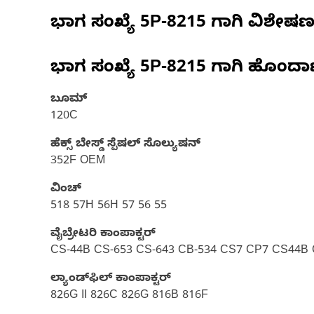
ಭಾಗ ಸಂಖ್ಯೆ
5P-8215
ಗಾಗಿ ವಿಶೇಷ
ಭಾಗ ಸಂಖ್ಯೆ
5P-8215
ಗಾಗಿ ಹೊಂದಾ
ಬೂಮ್
120C
ಹೆಕ್ಸ್ ಬೇಸ್ಡ್ ಸ್ಪೆಷಲ್ ಸೊಲ್ಯುಷನ್
352F OEM
ವಿಂಚ್
518 57H 56H 57 56 55
ವೈಬ್ರೇಟರಿ ಕಾಂಪಾಕ್ಟರ್‌
CS-44B CS-653 CS-643 CB-534 CS7 CP7 CS44B 
ಲ್ಯಾಂಡ್‌ಫಿಲ್‌ ಕಾಂಪಾಕ್ಟರ್
826G II 826C 826G 816B 816F