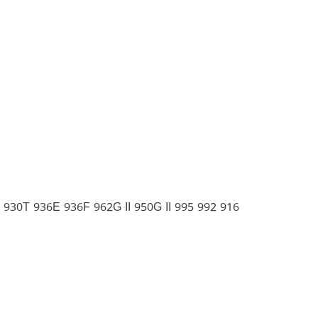
0T 936E 936F 962G II 950G II 995 992 916