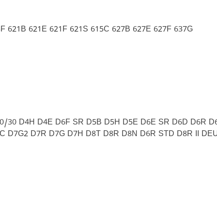
23F 621B 621E 621F 621S 615C 627B 627E 627F 637G
I 30/30 D4H D4E D6F SR D5B D5H D5E D6E SR D6D D6R 
C D7G2 D7R D7G D7H D8T D8R D8N D6R STD D8R II DE