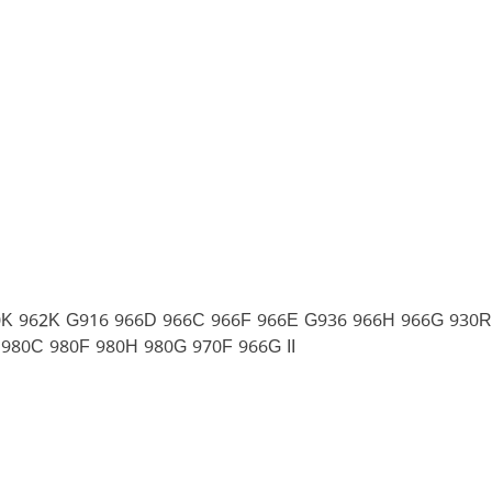
 962K G916 966D 966C 966F 966E G936 966H 966G 930R 93
II 980C 980F 980H 980G 970F 966G II