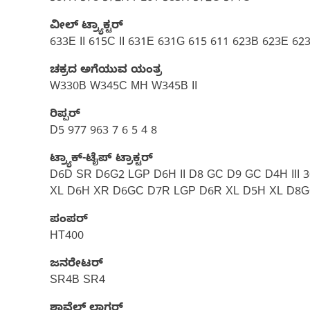
ವೀಲ್ ಟ್ರ್ಯಾಕ್ಟರ್‌
633E II 615C II 631E 631G 615 611 623B 623E 6
ಚಕ್ರದ ಅಗೆಯುವ ಯಂತ್ರ
W330B W345C MH W345B II
ರಿಪ್ಪರ್
D5 977 963 7 6 5 4 8
ಟ್ರ್ಯಾಕ್-ಟೈಪ್ ಟ್ರಾಕ್ಟರ್
D6D SR D6G2 LGP D6H II D8 GC D9 GC D4H II
XL D6H XR D6GC D7R LGP D6R XL D5H XL D8G
ಪಂಪರ್‌
HT400
ಜನರೇಟರ್
SR4B SR4
ಶಾವೆಲ್ ಲಾಗರ್