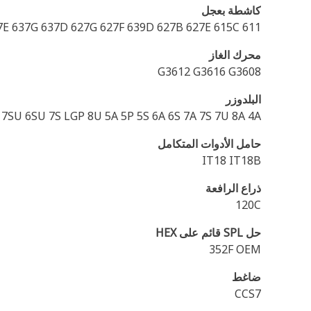
كاشطة بعجل
7E 637G 637D 627G 627F 639D 627B 627E 615C 611
محرك الغاز
G3612 G3616 G3608
البلدوزر
 7SU 6SU 7S LGP 8U 5A 5P 5S 6A 6S 7A 7S 7U 8A 4A
حامل الأدوات المتكامل
IT18 IT18B
ذراع الرافعة
120C
حل SPL قائم على HEX
352F OEM
ضاغط
CCS7