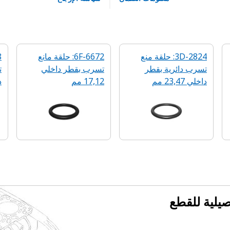
3D-2824: حلقة منع
6F-6672: حلقة مانع
تسرب دائرية‬ بقطر
تسرب بقطر داخلي
ت
داخلي 23,47 مم
17,12 مم
د
فصيلية للقطع