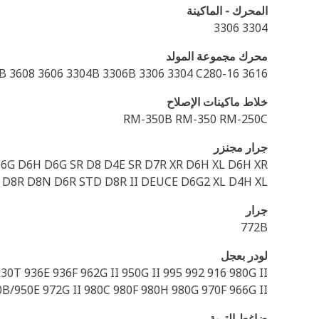
المحرك - الماكينة
3304 3306
محرك مجموعة المولد
B 3608 3606 3304B 3306B 3306 3304 C280-16 3616
خلاط ماكينات الإصلاح
RM-350B RM-350 RM-250C
جرار مجنزر
D6G D6H D6G SR D8 D4E SR D7R XR D6H XL D6H XR
 D8R D8N D6R STD D8R II DEUCE D6G2 XL D4H XL
جرار
772B
لودر بعجل
T 936E 936F 962G II 950G II 995 992 916 980G II
50B/950E 972G II 980C 980F 980H 980G 970F 966G II
ضاغط التربة