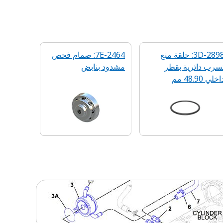
3D-2898: حلقة منع
7E-2464: صمام فحص
سرب دائرية بقطر
مشدود بنابض
اخلي 48.90 مم