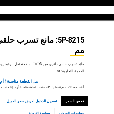
5P-8215
مم
مانع تسرب حلقي دائري من ®CAT لمضخة نقل الوقود يوفر اتصالاً موثوقًا ومقاومًا للتسرب
العلامة التجارية: Cat
هل القطعة مناسبة؟ أم 
أضف معداتك لمعرفة ما إذا كانت هذه القطعة مناسبة أو ما إذا كانت ه
فحص السعر
تسجيل الدخول لعرض سعر العميل
معلومات الضمان
سياسة الإرجاع