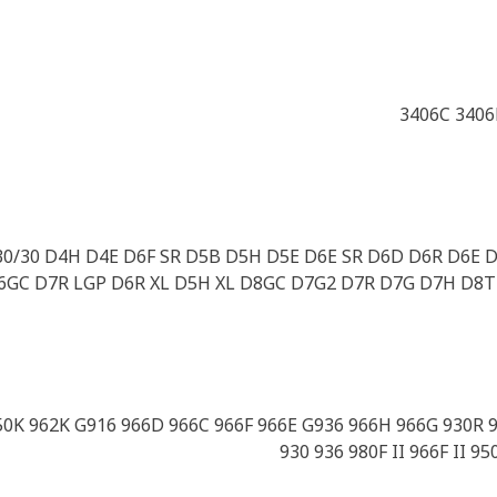
3406C 3406
 30/30 D4H D4E D6F SR D5B D5H D5E D6E SR D6D D6R D6E 
6GC D7R LGP D6R XL D5H XL D8GC D7G2 D7R D7G D7H D8T
K 962K G916 966D 966C 966F 966E G936 966H 966G 930R 930
930 936 980F II 966F II 9