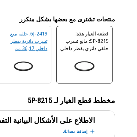
منتجات تشترى مع بعضها بشكل متكرر
قطعة الغيار هذه:
6J-2419: حلقة منع
5P-8215: مانع تسرب
تسرب دائرية‬ بقطر
حلقي دائري بقطر داخلي
داخلي 36,17 مم
39,34 مم
مخطط قطع الغيار لـ
5P-8215
الاطلاع على الأشكال البيانية الت
إضافة معداتك