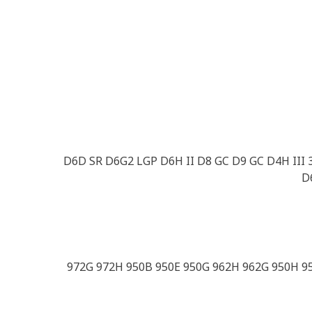
D6D SR D6G2 LGP D6H II D8 GC D9 GC D4H III
D
972G 972H 950B 950E 950G 962H 962G 950H 950