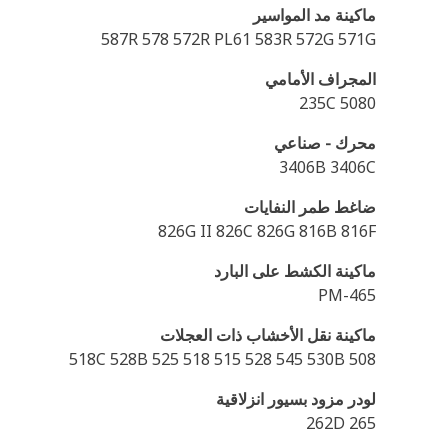
ماكينة مد المواسير
587R 578 572R PL61 583R 572G 571G
المجراف الأمامي
235C 5080
محرك - صناعي
3406B 3406C
ضاغط طمر النفايات
826G II 826C 826G 816B 816F
ماكينة الكشط على البارد
PM-465
ماكينة نقل الأخشاب ذات العجلات
518C 528B 525 518 515 528 545 530B 508
لودر مزود بسيور انزلاقية
262D 265