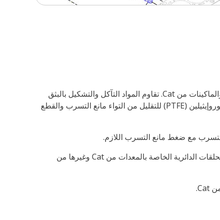
الحلقات الدائرية من Cat®‎ مصنوعة من المواد التي تتطابق مع السوائل، ودرجات الحرارة، وقيم الضغط الموجودة في المحركات والماكينات من Cat. تقاوم المواد التآكل والتشكيل بالبثق
وتوفر مقاومة فائقة لمجموعة ضغط مانع التسرب. بالإضافة إلى ذلك، بعض الحلقات الدائرية الخاصة من Cat مغطاة بالبولي تترافلوروإيثيلين (PTFE) للتقليل من التواء مانع التسرب والقطع
 التسرب مع ضغط مانع التسرب اللازم.
فمن بين ما يزيد عن 2500 حلقة دائرية تختلف من حيث الأحجام والمواد، تعد الحلقات الدائرية من Cat هي الحل الأمثل لاحتياجات الحلقات الدائرية الخاصة بالمعدات من Cat وغيرها من