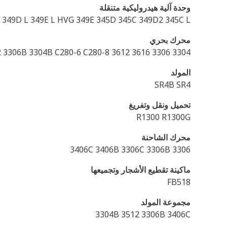
وحدة آلية هيدروليكية متنقلة
349D L 349E L HVG 349E 345D 345C 349D2 345C L
محرك بحري
3304 3306 3616 3612 3406B 3406C C280-16 C280-12 3306B 3304B C280-6 C280-8
المولد
SR4B SR4
تحميل ونقل وتفريغ
R1300 R1300G
محرك الشاحنة
3406C 3406B 3306C 3306B 3306
ماكينة تقطيع الأشجار وتجميعها
FB518
مجموعة المولد
3304B 3512 3306B 3406C