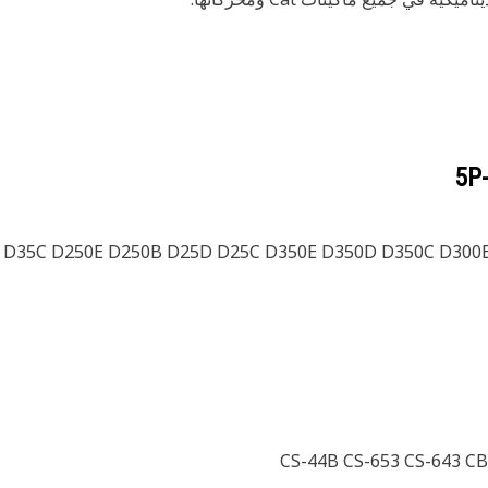
5P
 D35C D250E D250B D25D D25C D350E D350D D350C D300E
CS-44B CS-653 CS-643 C