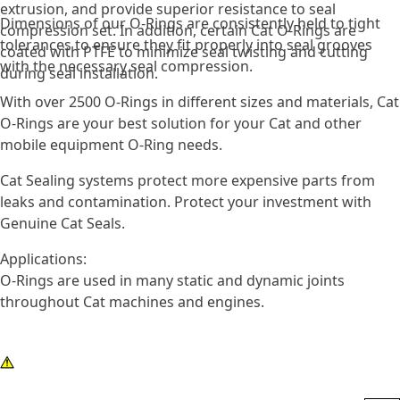
extrusion, and provide superior resistance to seal
Dimensions of our O-Rings are consistently held to tight
compression set. In addition, certain Cat O-Rings are
tolerances to ensure they fit properly into seal grooves
coated with PTFE to minimize seal twisting and cutting
with the necessary seal compression.
during seal installation.
With over 2500 O-Rings in different sizes and materials, Cat
O-Rings are your best solution for your Cat and other
mobile equipment O-Ring needs.
Cat Sealing systems protect more expensive parts from
leaks and contamination. Protect your investment with
Genuine Cat Seals.
Applications:
O-Rings are used in many static and dynamic joints
throughout Cat machines and engines.