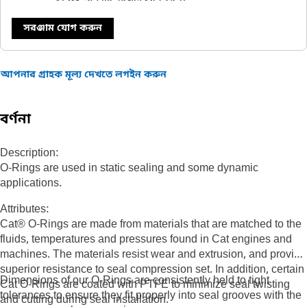
সরঞ্জাম যোগ করুন
আপনার গ্রাহক মূল্য দেখতে লগইন করুন
বর্ণনা
Description:
O-Rings are used in static sealing and some dynamic
applications.
Attributes:
Cat® O-Rings are made from materials that are matched to the
fluids, temperatures and pressures found in Cat engines and
machines. The materials resist wear and extrusion, and provide
superior resistance to seal compression set. In addition, certain
Dimensions of our O-Rings are consistently held to tight
Cat O-Rings are coated with PTFE to minimize seal twisting
tolerances to ensure they fit properly into seal grooves with the
and cutting during seal installation.