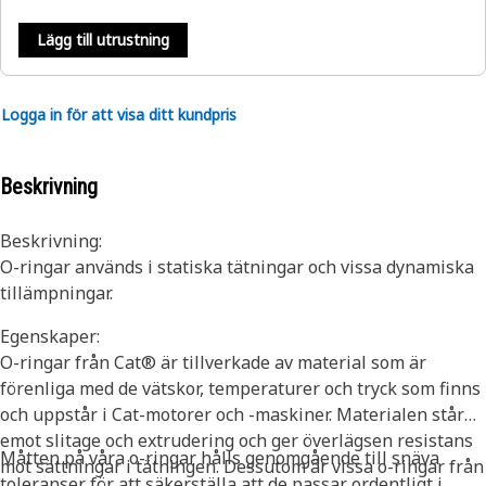
Lägg till utrustning
Logga in för att visa ditt kundpris
Beskrivning
Beskrivning:
O-ringar används i statiska tätningar och vissa dynamiska
tillämpningar.
Egenskaper:
O-ringar från Cat® är tillverkade av material som är
förenliga med de vätskor, temperaturer och tryck som finns
och uppstår i Cat-motorer och -maskiner. Materialen står
emot slitage och extrudering och ger överlägsen resistans
Måtten på våra o-ringar hålls genomgående till snäva
mot sättningar i tätningen. Dessutom är vissa o-ringar från
toleranser för att säkerställa att de passar ordentligt i