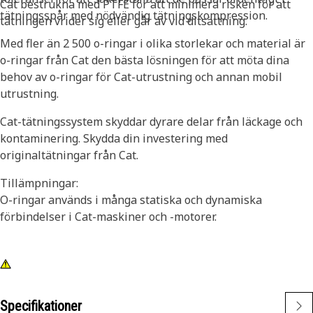
Cat bestrukna med PTFE för att minimera risken för att
tätningsspår med nödvändig tätningskompression.
tätningen vrider sig eller går av vid ditsättning.
Med fler än 2 500 o-ringar i olika storlekar och material är
o-ringar från Cat den bästa lösningen för att möta dina
behov av o-ringar för Cat-utrustning och annan mobil
utrustning.
Cat-tätningssystem skyddar dyrare delar från läckage och
kontaminering. Skydda din investering med
originaltätningar från Cat.
Tillämpningar:
O-ringar används i många statiska och dynamiska
förbindelser i Cat-maskiner och -motorer.
Specifikationer