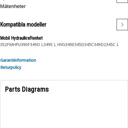
Mätenheter
Kompatibla modeller
Mobil Hydraulkraftenhet
352FMHPU
390F
349D L
349E L HVG
349E
345D
345C
349D2
345C L
Garantiinformation
Returpolicy
Parts Diagrams