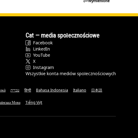
Wymienione
Cat — media społecznościowe
Facebook
LinkedIn
YouTube
X
Instagram
Wszystkie konta mediów społecznościowych
νικά
עברית
हिन्दी
Bahasa Indonesia
Italiano
日本語
аїнська Мова
Tiếng Việt