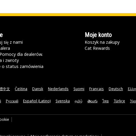
e
Moje konto
j się z nami
Koszyk na zakupy
alera
Cat Rewards
Pomocy dla dealerów.
 i zwroty
e o status zamówienia
體中文
Čeština
Dansk
Nederlands
Suomi
Français
Deutsch
Ελλη
ă
Русский
Español (Latino)
Svenska
தமிழ்
తెలుగు
ไทย
Türkçe
Укр
cookie