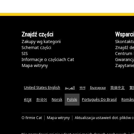
Znajdź części
Wsparci
Zakupy wg kategorii
Skontaktu
Schemat części
Znajdź de
SIS
Centrum 
Informacje o częściach Cat
Gwarancja
Mapa witryny
Zapytani
United States English
العربية
বাংলা
Български
简体中文
繁
ಕನ್ನಡ
한국어
Norsk
Polski
Português Do Brasil
Român
O firmie Cat
Mapa witryny
Aktualizacja ustawień dot. plików 