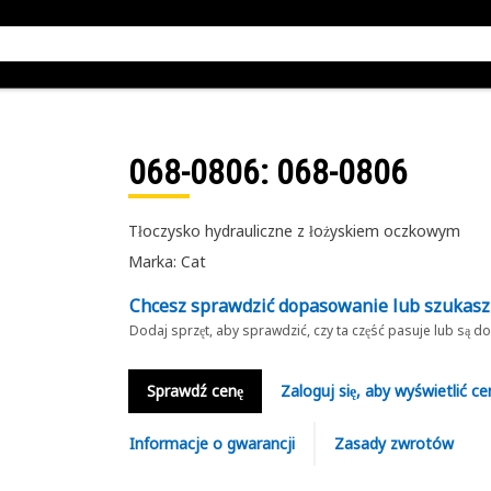
068-0806
: 068-0806
Tłoczysko hydrauliczne z łożyskiem oczkowym
Marka: Cat
Chcesz sprawdzić dopasowanie lub szukas
Dodaj sprzęt, aby sprawdzić, czy ta część pasuje lub są 
Sprawdź cenę
Zaloguj się, aby wyświetlić ce
Informacje o gwarancji
Zasady zwrotów