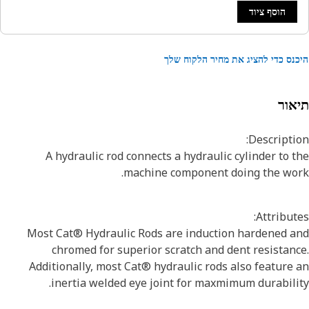
הוסף ציוד
נס כדי להציג את מחיר הלקוח שלך
אור
Descripti
A hydraulic rod connects a hydraulic cylinder to 
machine component doing the wor
Attribut
Most Cat® Hydraulic Rods are induction hardened a
chromed for superior scratch and dent resistan
Additionally, most Cat® hydraulic rods also feature
inertia welded eye joint for maxmimum durabili