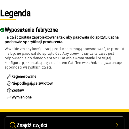
Applications:
Legenda
The Pin Driver is used in maintenance areas where pins
and bolts require removal from assemblies, and allows
Wyposażenie fabryczne
controlled and efficient removal without affecting
surrounding components.
Ta część została zaprojektowana tak, aby pasowała do sprzętu Cat na
podstawie specyfikacji producenta.
Wszelkie zmiany konfiguracji producenta mogą spowodować, że produkt
nie będzie pasował do sprzętu Cat. Aby upewnić się, że ta część jest
odpowiednia do danego sprzętu Cat w bieżącym stanie i przyjętej
konfiguracji, skontaktuj się z dealerem Cat. Ten wskaźnik nie gwarantuje
zgodności wszystkich części.
Regenerowane
Niepodlegające zwrotowi
Zestaw
Wymienione
Znajdź części