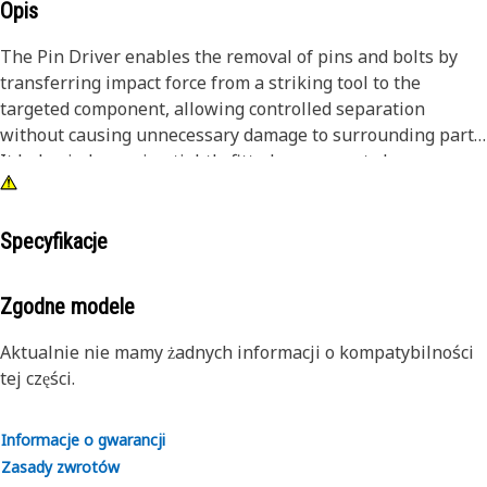
Opis
The Pin Driver enables the removal of pins and bolts by
transferring impact force from a striking tool to the
targeted component, allowing controlled separation
without causing unnecessary damage to surrounding parts.
It helps in loosening tightly fitted components by
delivering focused force, making disassembly tasks more
manageable and reducing the effort required during
maintenance work. The driver supports accurate force
Specyfikacje
application, which improves efficiency while reducing the
chances of misalignment or surface damage.
Zgodne modele
Attributes:
Aktualnie nie mamy żadnych informacji o kompatybilności
• Supports safe handling during disassembly processes.
tej części.
• Enables faster removal compared to manual methods.
• Suitable for removing pins and bolts greater than 2 inch
Informacje o gwarancji
and up to 2.5 inch (63.5 mm) in diameter.
Zasady zwrotów
• Reduces the chances of deformation during removal.