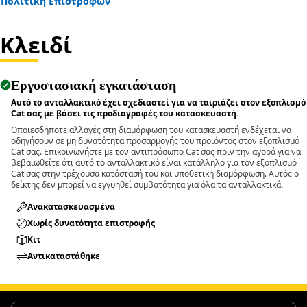
Πολιτική Επιστροφών
• Reduces the chances of deformation during removal.
Κλειδί
Applications:
The Pin Driver is used in maintenance areas where pins
and bolts require removal from assemblies, and allows
Εργοστασιακή εγκατάσταση
controlled and efficient removal without affecting
surrounding components.
Αυτό το ανταλλακτικό έχει σχεδιαστεί για να ταιριάζει στον εξοπλισμό
Cat σας με βάσει τις προδιαγραφές του κατασκευαστή.
Οποιεσδήποτε αλλαγές στη διαμόρφωση του κατασκευαστή ενδέχεται να
οδηγήσουν σε μη δυνατότητα προσαρμογής του προϊόντος στον εξοπλισμό
Cat σας. Επικοινωνήστε με τον αντιπρόσωπο Cat σας πριν την αγορά για να
βεβαιωθείτε ότι αυτό το ανταλλακτικό είναι κατάλληλο για τον εξοπλισμό
Cat σας στην τρέχουσα κατάστασή του και υποθετική διαμόρφωση. Αυτός ο
δείκτης δεν μπορεί να εγγυηθεί συμβατότητα για όλα τα ανταλλακτικά.
Ανακατασκευασμένα
Χωρίς δυνατότητα επιστροφής
Κιτ
Αντικαταστάθηκε