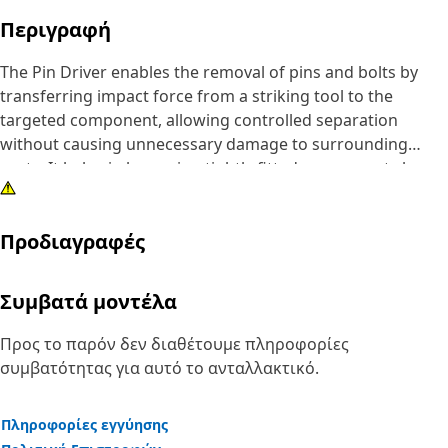
Περιγραφή
The Pin Driver enables the removal of pins and bolts by
transferring impact force from a striking tool to the
targeted component, allowing controlled separation
without causing unnecessary damage to surrounding
parts. It helps in loosening tightly fitted components by
delivering focused force, making disassembly tasks more
manageable and reducing the effort required during
Προδιαγραφές
maintenance work. The driver supports accurate force
application, which improves efficiency while reducing the
chances of misalignment or surface damage.
Συμβατά μοντέλα
Attributes:
Προς το παρόν δεν διαθέτουμε πληροφορίες
• Supports safe handling during disassembly processes.
συμβατότητας για αυτό το ανταλλακτικό.
• Enables faster removal compared to manual methods.
• Suitable for removing pins and bolts greater than 2 inch
Πληροφορίες εγγύησης
and up to 2.5 inch (63.5 mm) in diameter.