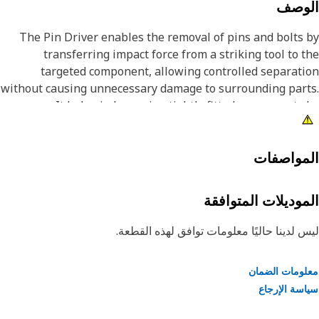
لوصف
The Pin Driver enables the removal of pins and bolts
transferring impact force from a striking tool to 
targeted component, allowing controlled separat
without causing unnecessary damage to surrounding par
It helps in loosening tightly fitted components
delivering focused force, making disassembly tasks m
manageable and reducing the effort required dur
maintenance work. The driver supports accurate fo
مواصفات
application, which improves efficiency while reducing 
chances of misalignment or surface dama
موديلات المتوافقة
Attribut
 لدينا حاليًا معلومات توافق لهذه القطعة.
ومات الضمان
• Suitable for removing pins and bolts greater than 2 inc
سة الإرجاع
and up to 2.5 inch (63.5 mm) in diamet