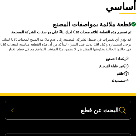
ساسي
Applicatio
The Pin Driver is used in maintenance areas where p
قطعة ملائمة بمواصفات المصنع
and bolts require removal from assemblies, and all
تم تصميم هذه القطعة لتلائم معدات Cat لديك بناءً على مواصفات الشركة المصنعة.
controlled and efficient removal without affect
surrounding component
قد تؤدي أي تغييرات في ضبط الشركة المصنعة إلى عدم ملاءمة المنتج لمعدات Cat لديك.
يرجى استشارة وكيل Cat لديك قبل الشراء للتأكد من أن هذه القطعة مناسبة لمعدات Cat
في حالتها الحالية وتكوينها المفترض. لا يضمن هذا المؤشر التوافق مع كل قطع الغيار.
مُعاد التصنيع
غير قابلة للإرجاع
طقم
مستبدلة
البحث عن قطع