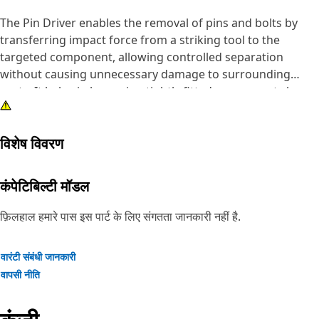
The Pin Driver enables the removal of pins and bolts by
transferring impact force from a striking tool to the
targeted component, allowing controlled separation
without causing unnecessary damage to surrounding
parts. It helps in loosening tightly fitted components by
delivering focused force, making disassembly tasks more
manageable and reducing the effort required during
विशेष विवरण
maintenance work. The driver supports accurate force
application, which improves efficiency while reducing the
chances of misalignment or surface damage.
कंपेटिबिल्टी मॉडल
Attributes:
फ़िलहाल हमारे पास इस पार्ट के लिए संगतता जानकारी नहीं है.
• Supports safe handling during disassembly processes.
• Enables faster removal compared to manual methods.
वारंटी संबंधी जानकारी
• Suitable for removing pins and bolts greater than 2 inch
वापसी नीति
and up to 2.5 inch (63.5 mm) in diameter.
• Reduces the chances of deformation during removal.