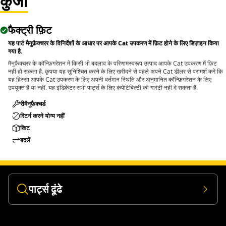
कुंजी
Applications:
The Pin Driver is used in maintenance areas where pins
फैक्ट्री फ़िट
and bolts require removal from assemblies, and allows
controlled and efficient removal without affecting
यह पार्ट मैनुफ़ैक्चरर के विनिर्देशों के आधार पर आपके Cat उपकरण में फ़िट होने के लिए डिज़ाइन किया
गया है.
surrounding components.
मैनुफ़ैक्चरर के कॉन्फ़िगरेशन में किसी भी बदलाव के परिणामस्वरूप उत्पाद आपके Cat उपकरण में फ़िट
नहीं हो सकता है. कृपया यह सुनिश्चित करने के लिए खरीदने से पहले अपने Cat डीलर से परामर्श करें कि
यह हिस्सा आपके Cat उपकरण के लिए अपनी वर्तमान स्थिति और अनुमानित कॉन्फ़िगरेशन के लिए
उपयुक्त है या नहीं. यह इंडिकेटर सभी पार्ट्स के लिए कंपेटिबिल्टी की गारंटी नहीं दे सकता है.
रीमैनुफ़ैक्चर्ड
रिटर्न करने योग्य नहीं
किट
बदलें
पार्ट्स ढूंढे