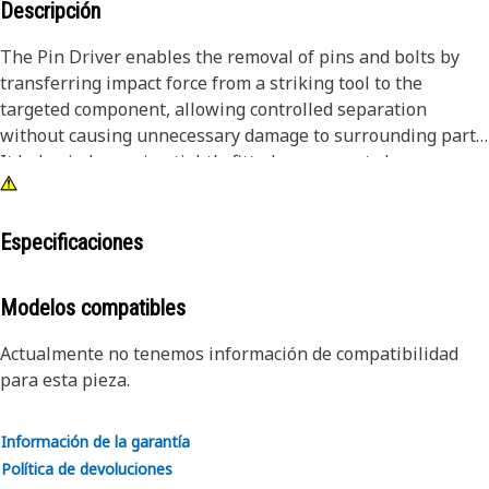
Descripción
The Pin Driver enables the removal of pins and bolts by
transferring impact force from a striking tool to the
targeted component, allowing controlled separation
without causing unnecessary damage to surrounding parts.
It helps in loosening tightly fitted components by
delivering focused force, making disassembly tasks more
manageable and reducing the effort required during
maintenance work. The driver supports accurate force
Especificaciones
application, which improves efficiency while reducing the
chances of misalignment or surface damage.
Modelos compatibles
Attributes:
Actualmente no tenemos información de compatibilidad
• Supports safe handling during disassembly processes.
para esta pieza.
• Enables faster removal compared to manual methods.
• Suitable for removing pins and bolts greater than 2 inch
Información de la garantía
and up to 2.5 inch (63.5 mm) in diameter.
Política de devoluciones
• Reduces the chances of deformation during removal.