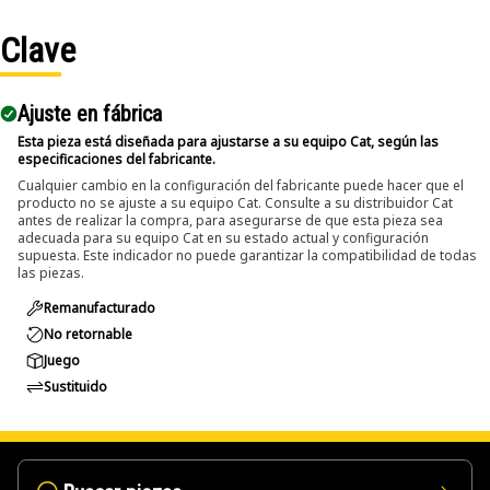
Applications:
Clave
The Pin Driver is used in maintenance areas where pins
and bolts require removal from assemblies, and allows
Ajuste en fábrica
controlled and efficient removal without affecting
surrounding components.
Esta pieza está diseñada para ajustarse a su equipo Cat, según las
especificaciones del fabricante.
Cualquier cambio en la configuración del fabricante puede hacer que el
producto no se ajuste a su equipo Cat. Consulte a su distribuidor Cat
antes de realizar la compra, para asegurarse de que esta pieza sea
adecuada para su equipo Cat en su estado actual y configuración
supuesta. Este indicador no puede garantizar la compatibilidad de todas
las piezas.
Remanufacturado
No retornable
Juego
Sustituido