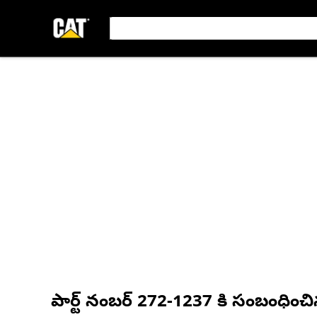
పార్ట్ నంబర్
272-1237
కి సంబంధించ