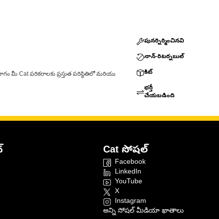
పునర్నిర్మించినవి
నాన్-రిటర్నబుల్
కిట్
ాగం మీ Cat పరికరాలకు ప్రస్తుత పరిస్థితిలో మరియు
భర్తీ
చేయబడింది
్
Cat సోషల్
Facebook
LinkedIn
YouTube
X
Instagram
అన్ని సోషల్ మీడియా ఖాతాలు