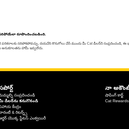
 సరిపోయేలా రూపొందించబడింది.
at పరికరాలకు సరిపోకపోవచ్చు. దయచేసి కొనుగోలు చేసే ముందు మీ Cat డీలర్‌ని సంప్రదించండి, ఈ భ
్‌లకు అనుకూలతను హామీ ఇవ్వలేదు.
సపోర్ట్
నా అకౌంట
మమ్మల్ని సంప్రదించండి
షాపింగ్ కార్ట్
మీ డీలర్‌ను కనుగొనండి
Cat Rewards
సహాయ కేంద్రం
వారంటీ & రిటర్న్స్
ఆర్డర్ యొక్క స్టేటస్ ఎంక్వయిరీ