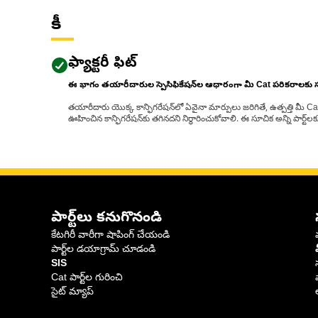
కీ
ఫ్యాక్టరీ ఫిట్
ఈ భాగం తయారీదారుల స్పెసిఫికేషన్‌ల ఆధారంగా మీ Cat పరికరాలకు
తయారీదారు యొక్క కాన్ఫిగరేషన్‌లో ఏవైనా మార్పులు జరిగితే, ఉత్పత్తి మీ C
ఊహించిన కాన్ఫిగరేషన్‌కు తగినదని నిర్ధారించుకోవాలి. ఈ సూచిక అన్ని పార్ట
పార్ట్‌లు కనుగొనండి
కేటగిరీ వారీగా షాపింగ్ చేయండి
పార్ట్‌ల డయాగ్రామ్ చూడండి
SIS
Cat పార్ట్‌ల గురించి
సైట్ మ్యాప్