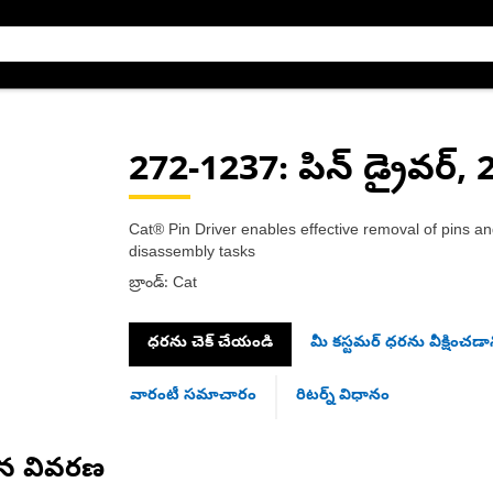
272-1237
: పిన్ డ్రైవర్
Cat® Pin Driver enables effective removal of pins and 
disassembly tasks
బ్రాండ్: Cat
ధరను చెక్ చేయండి
మీ కస్టమర్ ధరను వీక్షించడాన
వారంటీ సమాచారం
రిటర్న్ విధానం
ిన వివరణ