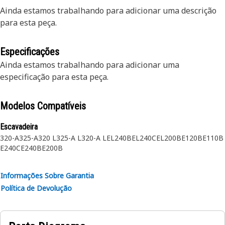
Ainda estamos trabalhando para adicionar uma descrição
para esta peça.
Especificações
Ainda estamos trabalhando para adicionar uma
especificação para esta peça.
Modelos Compatíveis
Escavadeira
320-A
325-A
320 L
325-A L
320-A L
EL240B
EL240C
EL200B
E120B
E110B
E240C
E240B
E200B
Informações Sobre Garantia
Política de Devolução