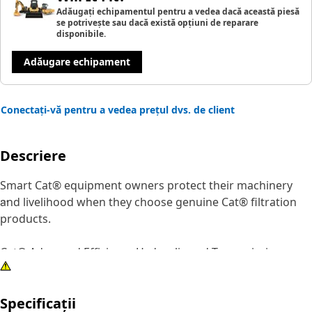
Adăugați echipamentul pentru a vedea dacă această piesă
se potrivește sau dacă există opțiuni de reparare
disponibile.
Adăugare echipament
Conectați-vă pentru a vedea prețul dvs. de client
Descriere
Smart Cat® equipment owners protect their machinery
and livelihood when they choose genuine Cat® filtration
products.
Cat® Advanced Efficiency Hydraulic and Transmission
Filters provide increased contamination control without
giving up superior dirt-holding. Using improved filter
Specificații
media, our filters offer higher efficiency, improved capacity