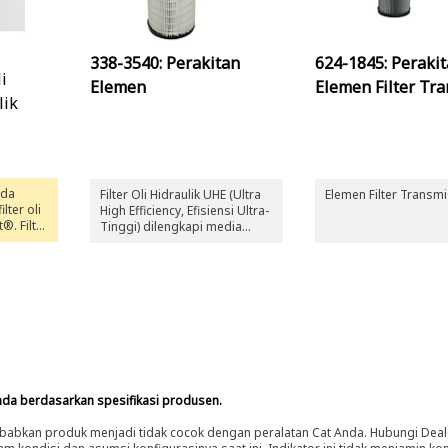
338-3540: Perakitan
624-1845: Peraki
i
Elemen
Elemen Filter Tr
lik
nda
Filter Oli Hidraulik UHE (Ultra
Elemen Filter Transm
lter oli
High Efficiency, Efisiensi Ultra-
®. Filter
Tinggi) dilengkapi media
anjutan
sintetis yang menghilangkan
n
sebagian besar partikel halus
demi kontrol kontaminasi
embantu
yang optimal dalam aplikasi
tuk alat
yang paling berat. Filter Oli
Hidraulik UHE Cat bukan untuk
aplikasi Transmisi.
nda berdasarkan spesifikasi produsen.
abkan produk menjadi tidak cocok dengan peralatan Cat Anda. Hubungi Deal