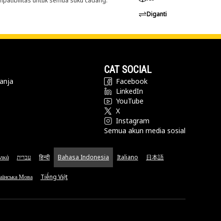
ompatibilitas untuk semua suku cadang.
Diganti
CAT SOCIAL
anja
Facebook
LinkedIn
YouTube
X
Instagram
Semua akun media sosial
νικά
עברית
हिन्दी
Bahasa Indonesia
Italiano
日本語
аїнська Мова
Tiếng Việt