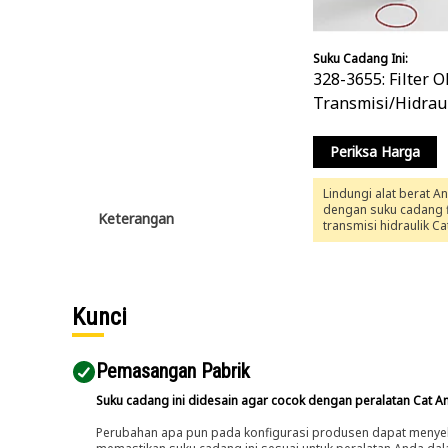
Suku Cadang Ini:
328-3655: Filter Ol
Transmisi/Hidrau
Periksa Harga
Lindungi alat berat A
dengan suku cadang fi
Keterangan
transmisi hidraulik Cat
drive train efisiensi l
328-3655 memberika
perlindungan dari
kontaminasi yang m
kinerja keseluruhan un
Kunci
berat Cat® Anda.
Pemasangan Pabrik
Suku cadang ini didesain agar cocok dengan peralatan Cat A
Perubahan apa pun pada konfigurasi produsen dapat menyeb