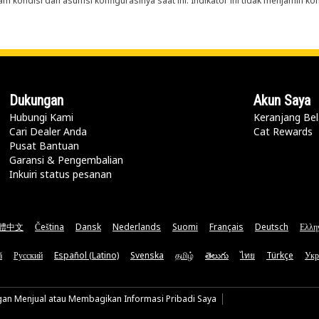
m kondisi dan asumsi konfigurasinya saat ini. Indikator ini tidak menjamin k
Dukungan
Akun Saya
Hubungi Kami
Keranjang Bel
Cari Dealer Anda
Cat Rewards
Pusat Bantuan
Garansi & Pengembalian
Inkuiri status pesanan
體中文
Čeština
Dansk
Nederlands
Suomi
Français
Deutsch
Ελλη
ă
Русский
Español (Latino)
Svenska
தமிழ்
తెలుగు
ไทย
Türkçe
Укр
gan Menjual atau Membagikan Informasi Pribadi Saya