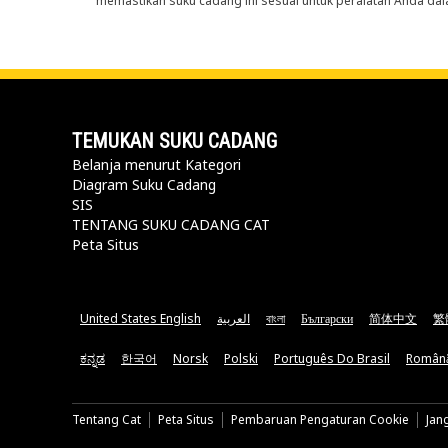
memastikan suku cadang ini sesuai untuk peralatan Anda dala
TEMUKAN SUKU CADANG
Belanja menurut Kategori
Diagram Suku Cadang
SIS
TENTANG SUKU CADANG CAT
Peta Situs
United States English
العربية
বাংলা
Български
简体中文
繁
ಕನ್ನಡ
한국어
Norsk
Polski
Português Do Brasil
Român
Tentang Cat
Peta Situs
Pembaruan Pengaturan Cookie
Jan