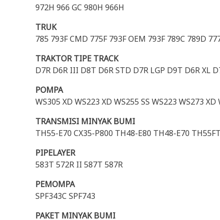
972H 966 GC 980H 966H
TRUK
785 793F CMD 775F 793F OEM 793F 789C 789D 777
TRAKTOR TIPE TRACK
D7R D6R III D8T D6R STD D7R LGP D9T D6R XL D
POMPA
WS305 XD WS223 XD WS255 SS WS223 WS273 XD 
TRANSMISI MINYAK BUMI
TH55-E70 CX35-P800 TH48-E80 TH48-E70 TH55FT
PIPELAYER
583T 572R II 587T 587R
PEMOMPA
SPF343C SPF743
PAKET MINYAK BUMI