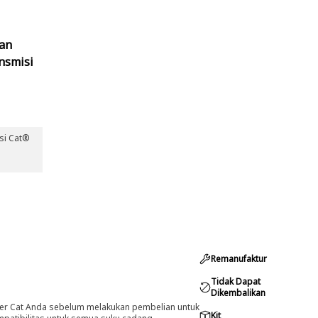
tan
ansmisi
isi Cat®
Remanufaktur
Tidak Dapat
Dikembalikan
er Cat Anda sebelum melakukan pembelian untuk
Kit