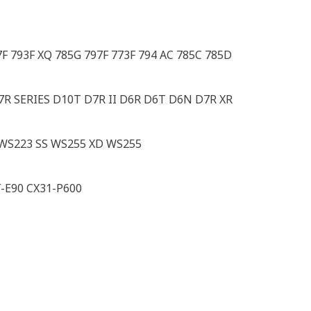
F 793F XQ 785G 797F 773F 794 AC 785C 785D
7R SERIES D10T D7R II D6R D6T D6N D7R XR
WS223 SS WS255 XD WS255
-E90 CX31-P600