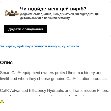
Чи підійде мені цей виріб?
Додайте обладнання, щоб дізнатися, чи підходить ця
деталь або чи є варіанти ремонту.
Додати обладнання
Увійдіть, щоб переглянути вашу ціну клієнта
Опис
Smart Cat® equipment owners protect their machinery and
livelihood when they choose genuine Cat® filtration products.
Cat® Advanced Efficiency Hydraulic and Transmission Filters
provide increased contamination control without giving up
superior dirt-holding. Using improved filter media, our filters
offer higher efficiency, improved capacity and lower pressure