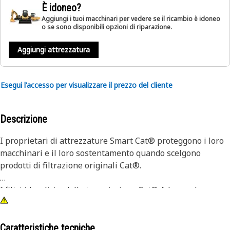
È idoneo?
Aggiungi i tuoi macchinari per vedere se il ricambio è idoneo
o se sono disponibili opzioni di riparazione.
Aggiungi attrezzatura
Esegui l'accesso per visualizzare il prezzo del cliente
Descrizione
I proprietari di attrezzature Smart Cat® proteggono i loro
macchinari e il loro sostentamento quando scelgono
prodotti di filtrazione originali Cat®.
I filtri idraulici e della trasmissione Cat® Advanced
Efficiency garantiscono un maggiore controllo della
contaminazione senza rinunciare a una capacità di
trattenere lo sporco superiore. Utilizzando materiali
Caratteristiche tecniche