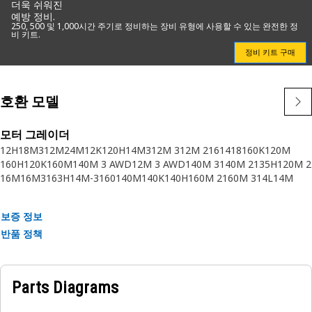
더욱 쉬워진
예방 정비.
250, 500 및 1,000시간 주기로 정비하는 장비 유형에 사용할 수 있는 완전한 정
비 키트.
정비 키트 구매
호환 모델
모터 그레이더
12H
18M3
12M
24M
12K
120H
14M3
12M 3
12M 2
16
14
18
160K
120M
160H
120K
160M
140M 3 AWD
12M 3 AWD
140M 3
140M 2
135H
120M 2
16M
16M3
163H
14M-3
160
140M
140K
140H
160M 2
160M 3
14L
14M
140K 2
160M 3 AWD
140
143H
16GC
120K 2
보증 정보
반품 정책
Parts Diagrams