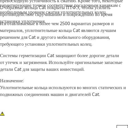
превосходную устойчивость к сжатию. Кроме того, некоторые
гарантирующие точное соответствие посадочным канавкам с
D-образные кольца Cat покрыты ПТФЭ, чтобы усилить
необходимым уровнем сжатия уплотнительных колец.
противодействие скручиванию и повреждению во время
установки уплотнения.
Изготавливаемые в более чем 2500 вариантах размеров и
материалов, уплотнительные кольца Cat являются лучшим
решением для Cat и другого мобильного оборудования,
требующего установки уплотнительных колец.
Системы герметизации Cat защищают более дорогие детали
от утечек и загрязнения. Используйте оригинальные запасные
детали Cat для защиты ваших инвестиций.
Назначение:
Уплотнительные кольца используются во многих статических и
подвижных соединениях машин и двигателей Cat.