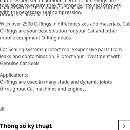
compression set. In addition, certain Cat O-Rings are
tolerances to ensure they fit properly into seal grooves
coated with PTFE to minimize seal twisting and cutting
with the necessary seal compression.
during seal installation.
With over 2500 O-Rings in different sizes and materials, Cat
O-Rings are your best solution for your Cat and other
mobile equipment O-Ring needs.
Cat Sealing systems protect more expensive parts from
leaks and contamination. Protect your investment with
Genuine Cat Seals.
Applications:
O-Rings are used in many static and dynamic joints
throughout Cat machines and engines.
Thông số kỹ thuật