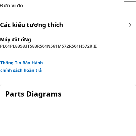
Đơn vị đo
Các kiểu tương thích
Máy đặt ốNg
PL61
PL83
583T
583R
561N
561M
572R
561H
572R II
Thông Tin Bảo Hành
chính sách hoàn trả
Parts Diagrams