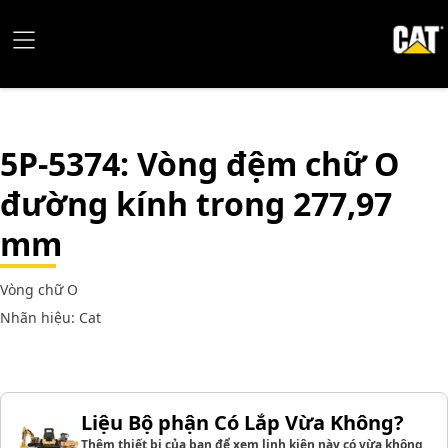
5P-5374
: Vòng đệm chữ O
đường kính trong 277,97
mm
Vòng chữ O
Nhãn hiệu: Cat
Liệu Bộ phận Có Lắp Vừa Không?
Thêm thiết bị của bạn để xem linh kiện này có vừa không