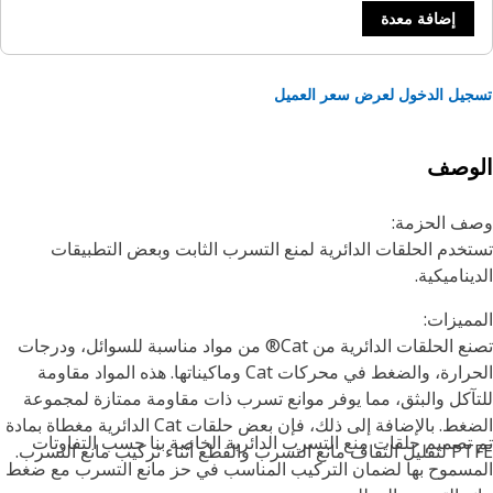
إضافة معدة
يل الدخول لعرض سعر العميل
لوصف
ف الحزمة:
خدم الحلقات الدائرية لمنع التسرب الثابت وبعض التطبيقات
يناميكية.
ميزات:
تصنع الحلقات الدائرية من Cat® من مواد مناسبة للسوائل، ودرجات
الحرارة، والضغط في محركات Cat وماكيناتها. هذه المواد مقاومة
آكل والبثق، مما يوفر موانع تسرب ذات مقاومة ممتازة لمجموعة
الضغط. بالإضافة إلى ذلك، فإن بعض حلقات Cat الدائرية مغطاة بمادة
تصميم حلقات منع التسرب الدائرية الخاصة بنا حسب التفاوتات
سرب والقطع أثناء تركيب مانع التسرب.
سموح بها لضمان التركيب المناسب في حز مانع التسرب مع ضغط