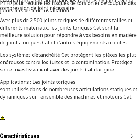
leur parfaite adaptation dans les rainures de joint avec la
PTFE pour réduire les risques de torsion et de coupure des
compression de joint nécessaire.
joints lors de leur installation.
Avec plus de 2 500 joints toriques de différentes tailles et
différents matériaux, les joints toriques Cat sont la
meilleure solution pour répondre à vos besoins en matière
de joints toriques Cat et d’autres équipements mobiles.
Les systèmes d’étanchéité Cat protègent les pièces les plus
onéreuses contre les fuites et la contamination. Protégez
votre investissement avec des joints Cat d’origine.
Applications : Les joints toriques
sont utilisés dans de nombreuses articulations statiques et
dynamiques sur l’ensemble des machines et moteurs Cat.
Caractéristiques