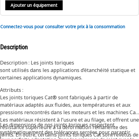
Ajouter un équipement
Connectez-vous pour consulter votre prix à la consommation
Description
Description : Les joints toriques
sont utilisés dans les applications d’étanchéité statique et
certaines applications dynamiques.
Attributs :
Les joints toriques Cat® sont fabriqués à partir de
matériaux adaptés aux fluides, aux températures et aux
pressions rencontrés dans les moteurs et les machines Cat.
Les matériaux résistent à l’usure et au filage, et offrent une
Les dimensions de nos joints toriques respectent
résistance supérieure à la déformation rémanente des
systématiquement des tolérances serrées pour garantir
joints. En outre, certains joints toriques Cat sont revêtus de