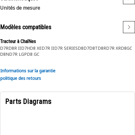
Unités de mesure
Modèles compatibles
Tracteur à ChaîNes
D7R
D8R II
D7H
D8 XE
D7R II
D7R SERIES
D8
D7
D8T
D8R
D7R XR
D8GC
D8N
D7R LGP
D8 GC
Informations sur la garantie
politique des retours
Parts Diagrams